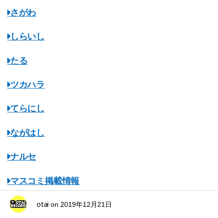
さがわ
しらいし
たる
ツカハラ
てらにし
ながはし
ナルセ
マスコミ掲載情報
otai
みちのくオタレコ
on
2019年12月21日