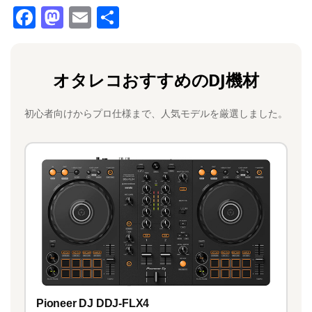
F
M
E
共
a
a
m
有
c
st
ai
オタレコおすすめのDJ機材
e
o
l
b
d
初心者向けからプロ仕様まで、人気モデルを厳選しました。
o
o
o
n
k
Pioneer DJ DDJ-FLX4