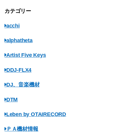
カテゴリー
acchi
alphatheta
Artist Five Keys
DDJ-FLX4
DJ、音楽機材
DTM
Leben by OTAIRECORD
ＰＡ機材情報