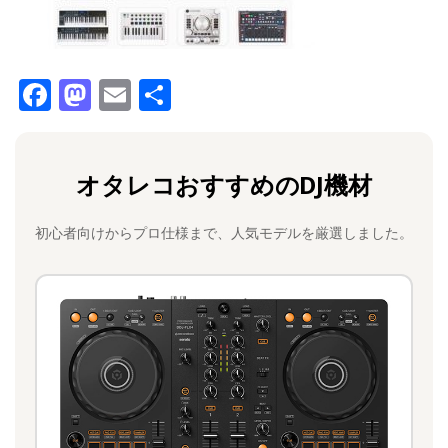
F
M
E
共
a
a
m
有
c
st
ai
オタレコおすすめのDJ機材
e
o
l
b
d
初心者向けからプロ仕様まで、人気モデルを厳選しました。
o
o
o
n
k