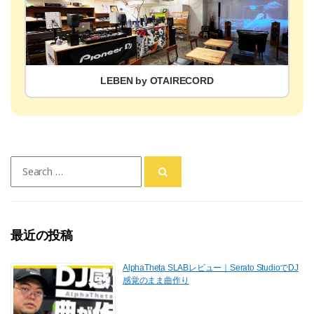
LEBEN by OTAIRECORD
Search
for:
最近の投稿
AlphaTheta SLABレビュー｜Serato StudioでDJ
感覚のまま曲作り