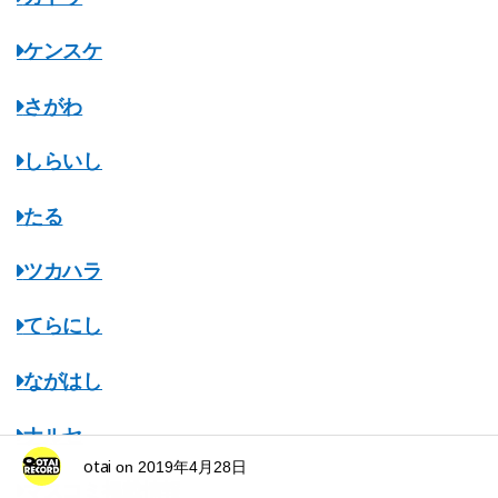
ケンスケ
さがわ
しらいし
たる
ツカハラ
てらにし
ながはし
ナルセ
otai
on
2019年4月28日
マスコミ掲載情報