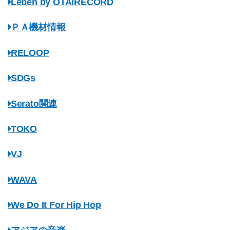
Leben by OTAIRECORD
ＰＡ機材情報
RELOOP
SDGs
Serato関連
TOKO
VJ
WAVA
We Do It For Hip Hop