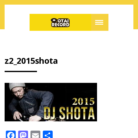
z2_2015shota
F
M
E
共