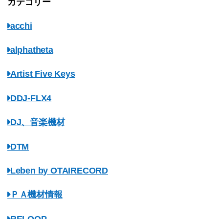
カテゴリー
acchi
alphatheta
Artist Five Keys
DDJ-FLX4
DJ、音楽機材
DTM
Leben by OTAIRECORD
ＰＡ機材情報
RELOOP