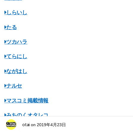
しらいし
たる
ツカハラ
てらにし
ながはし
ナルセ
マスコミ掲載情報
みちのくオタレコ
otai
on
2019年4月23日
ミノル