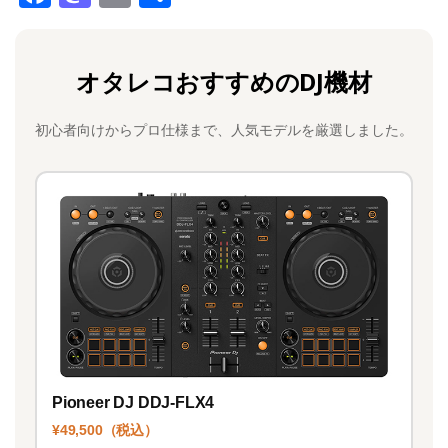
a
a
m
有
c
st
ai
オタレコおすすめのDJ機材
e
o
l
b
d
初心者向けからプロ仕様まで、人気モデルを厳選しました。
o
o
o
n
k
Pioneer DJ DDJ-FLX4
¥49,500（税込）