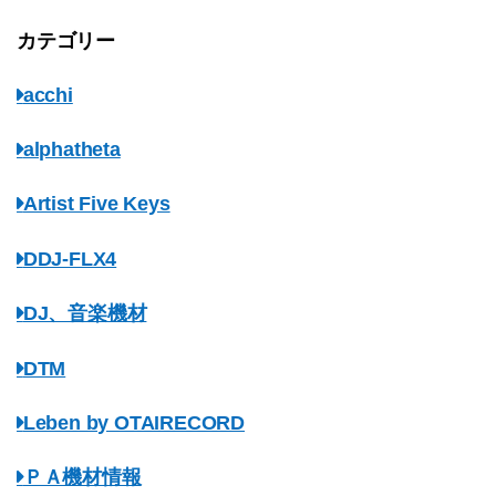
カテゴリー
acchi
alphatheta
Artist Five Keys
DDJ-FLX4
DJ、音楽機材
DTM
Leben by OTAIRECORD
ＰＡ機材情報