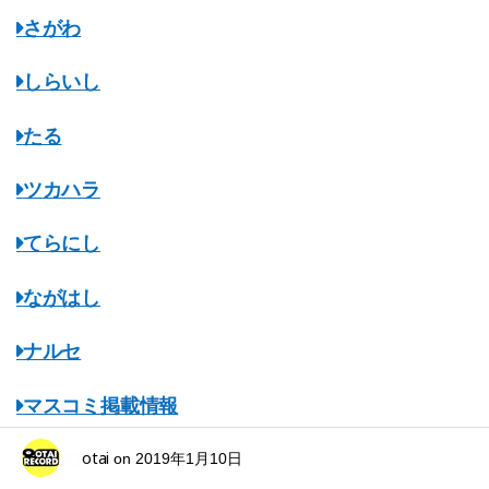
さがわ
しらいし
たる
ツカハラ
てらにし
ながはし
ナルセ
マスコミ掲載情報
otai
みちのくオタレコ
on
2019年1月10日