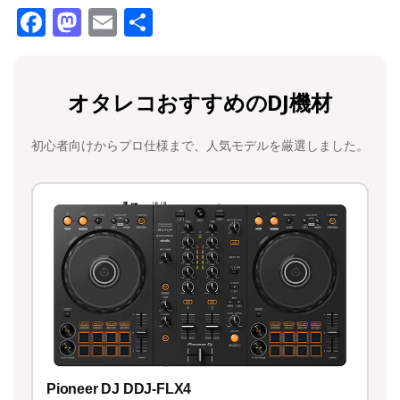
F
M
E
共
a
a
m
有
c
st
ai
オタレコおすすめのDJ機材
e
o
l
b
d
初心者向けからプロ仕様まで、人気モデルを厳選しました。
o
o
o
n
k
Pioneer DJ DDJ-FLX4