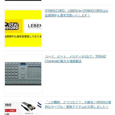
OTAIRECORD、LEBEN by OTAIRECORDはお
盆期間中も通常営業いたします！
コード、ビート、メロディを1台で。TORAIZ
Chordcatの魅力を徹底解説
「この機材、どうつなぐ？」を解決！HOSAの便
利なケーブル・変換アイテムが入荷しました！