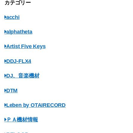
カテゴリー
acchi
alphatheta
Artist Five Keys
DDJ-FLX4
DJ、音楽機材
DTM
Leben by OTAIRECORD
ＰＡ機材情報