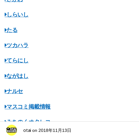
しらいし
たる
ツカハラ
てらにし
ながはし
ナルセ
マスコミ掲載情報
みちのくオタレコ
otai
on
2018年11月13日
ミノル