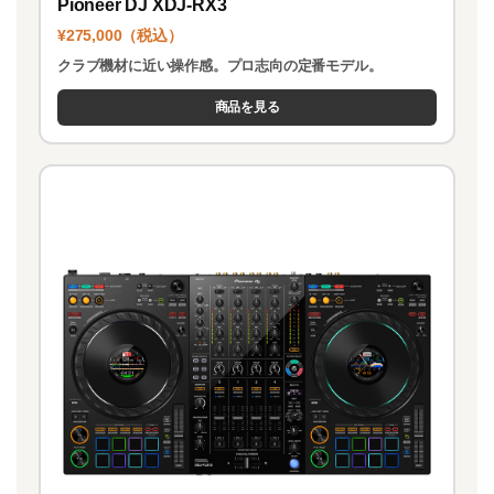
Pioneer DJ XDJ-RX3
¥275,000（税込）
クラブ機材に近い操作感。プロ志向の定番モデル。
商品を見る