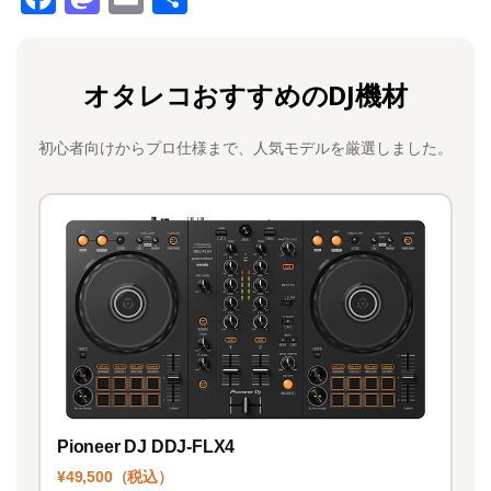
a
a
m
有
c
st
ai
オタレコおすすめのDJ機材
e
o
l
b
d
初心者向けからプロ仕様まで、人気モデルを厳選しました。
o
o
o
n
k
Pioneer DJ DDJ-FLX4
¥49,500（税込）