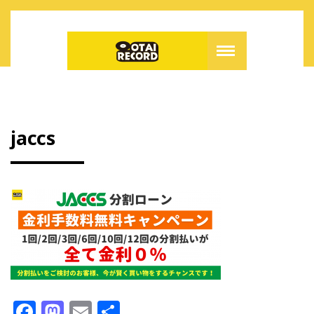
jaccs
F
M
E
共