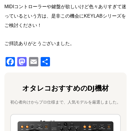
MIDIコントローラーや鍵盤が欲しいけど色々ありすぎて迷
っているという方は、是非この機会にKEYLABシリーズを
ご検討ください！
ご拝読ありがとうございました。
F
M
E
共
a
a
m
有
c
st
ai
オタレコおすすめのDJ機材
e
o
l
b
d
初心者向けからプロ仕様まで、人気モデルを厳選しました。
o
o
o
n
k