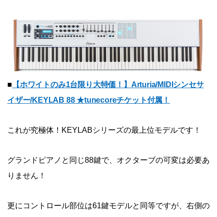
■
【ホワイトのみ1台限り大特価！】Arturia/MIDIシンセサ
イザー/KEYLAB 88 ★tunecoreチケット付属！
これが究極体！KEYLABシリーズの最上位モデルです！
グランドピアノと同じ88鍵で、オクターブの可変は必要あ
りません！
更にコントロール部位は61鍵モデルと同等ですが、右側の