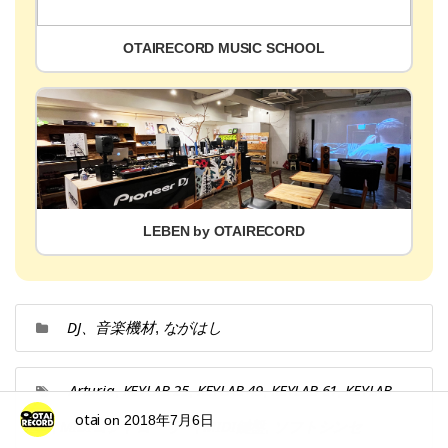
OTAIRECORD MUSIC SCHOOL
LEBEN by OTAIRECORD
DJ、音楽機材
ながはし
,
Arturia
KEYLAB 25
KEYLAB 49
KEYLAB 61
KEYLAB
,
,
,
,
otai
on
2018年7月6日
88
MIDIコントローラー
MIDI鍵盤
ソフトシンセ
,
,
,