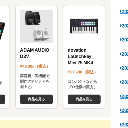
2
2
2
novation
ADAM AUDIO
2
Launchkey
D3V
Mini 25 MK4
¥43,000（税込）
2
¥17,200（税込）
）
高音質・高機能で
制作クオリティを
2
コンパクトながら
者
底上げ。
プロ仕様の実力。
。
2
商品を見る
商品を見る
2
2