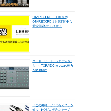
OTAIRECORD、LEBEN by
OTAIRECORDはお盆期間中も
通常営業いたします！
コード、ビート、メロディを1
台で。TORAIZ Chordcatの魅力
を徹底解説
「この機材、どうつなぐ？」を
解決！HOSAの便利なケーブ