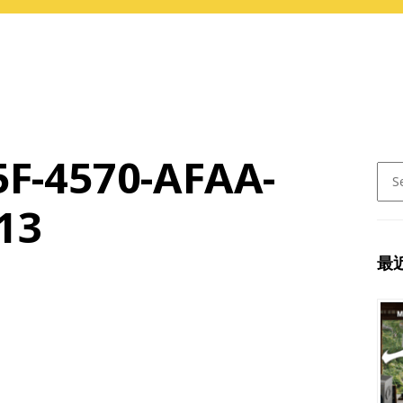
5F-4570-AFAA-
Sear
for:
13
最