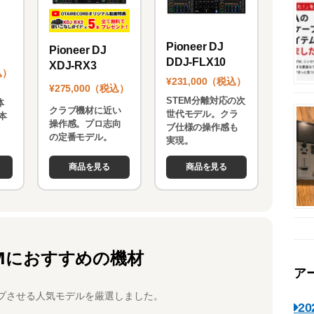
Pioneer DJ
Pioneer DJ
DDJ-FLX10
XDJ-RX3
込）
¥231,000（税込）
¥275,000（税込）
STEM分離対応の次
体
クラブ機材に近い
世代モデル。クラ
本
操作感。プロ志向
ブ仕様の操作感も
。
の定番モデル。
実現。
商品を見る
商品を見る
Mにおすすめの機材
ア
プさせる人気モデルを厳選しました。
2