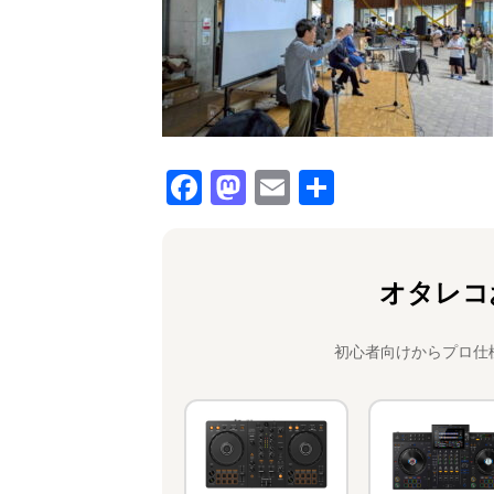
F
M
E
共
a
a
m
有
c
st
ai
e
o
l
オタレコ
b
d
o
o
初心者向けからプロ仕
o
n
k