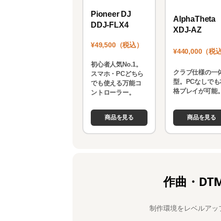
Pioneer DJ
AlphaTheta
DDJ-FLX4
XDJ-AZ
¥49,500（税込）
¥440,000（税
初心者人気No.1。
クラブ仕様の一
スマホ・PCどちら
型。PCなしでも
でも使える万能コ
格プレイが可能
ントローラー。
商品を見る
商品を見る
作曲・DT
制作環境をレベルアッ