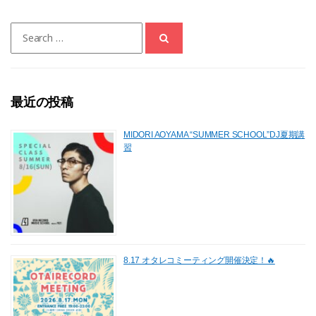
e
o
l
Search
b
d
for:
o
o
o
n
最近の投稿
k
MIDORI AOYAMA “SUMMER SCHOOL”DJ夏期講
習
8.17 オタレコミーティング開催決定！🔥