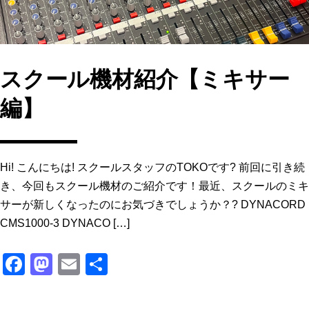
スクール機材紹介【ミキサー
編】
Hi! こんにちは! スクールスタッフのTOKOです? 前回に引き続
き、今回もスクール機材のご紹介です！最近、スクールのミキ
サーが新しくなったのにお気づきでしょうか？? DYNACORD
CMS1000-3 DYNACO […]
F
M
E
共
a
a
m
有
c
st
ai