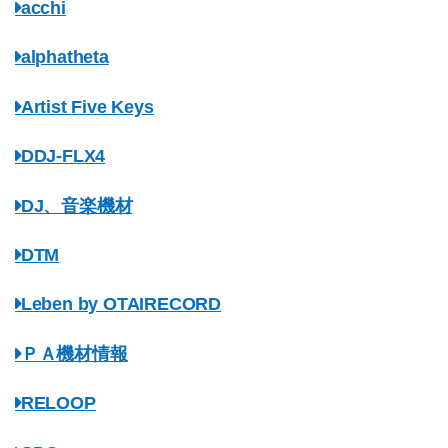
acchi
alphatheta
Artist Five Keys
DDJ-FLX4
DJ、音楽機材
DTM
Leben by OTAIRECORD
ＰＡ機材情報
RELOOP