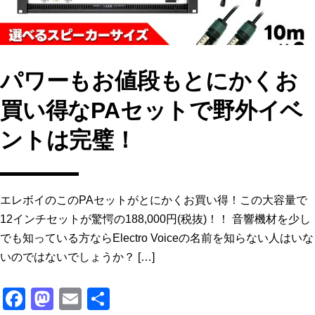
パワーもお値段もとにかくお
買い得なPAセットで野外イベ
ントは完璧！
エレボイのこのPAセットがとにかくお買い得！この大容量で
12インチセットが驚愕の188,000円(税抜)！！ 音響機材を少し
でも知っている方ならElectro Voiceの名前を知らない人はいな
いのではないでしょうか？ […]
F
M
E
共