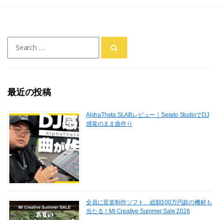
a
a
m
有
c
st
ai
e
o
l
Search
b
d
for:
o
o
o
n
最近の投稿
k
AlphaTheta SLABレビュー｜Serato StudioでDJ
感覚のまま曲作り
全員に音楽制作ソフト、総額100万円超の機材も
当たる！MI Creative Summer Sale 2026