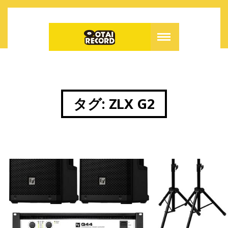
タグ:
ZLX G2