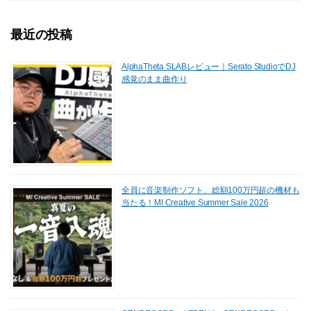
o
n
最近の投稿
k
AlphaTheta SLABレビュー｜Serato StudioでDJ
感覚のまま曲作り
全員に音楽制作ソフト、総額100万円超の機材も
当たる！MI Creative Summer Sale 2026