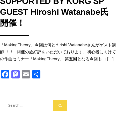
SUPPORTED BY KORG SP
GUEST Hiroshi Watanabe氏
開催！
「MakingTheory」今回は何とHirishi Watanabeさんがゲスト講
師 ！！ 開催の旅好評をいただいております、初心者に向けて
の作曲セミナー「MakingTheory」 第五回となる今回もコ […]
F
M
E
共
a
a
m
有
c
st
ai
e
o
l
Search
b
d
for:
o
o