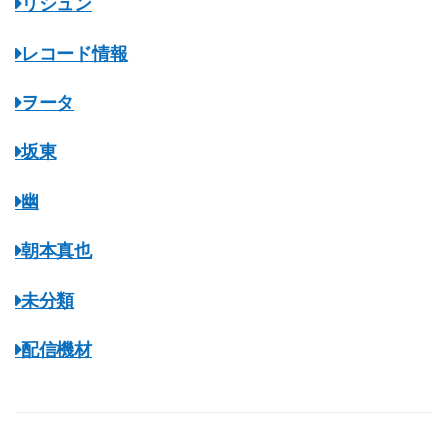
リシュン
レコード情報
ヲータ
坂東
幽
朝本真也
未分類
配信機材