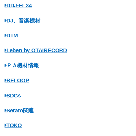
DDJ-FLX4
DJ、音楽機材
DTM
Leben by OTAIRECORD
ＰＡ機材情報
RELOOP
SDGs
Serato関連
TOKO