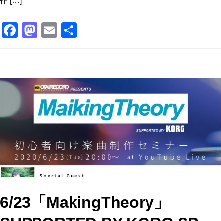
作 […]
F
M
E
共
a
a
m
有
c
st
ai
e
o
l
b
d
o
o
o
n
k
6/23「MakingTheory」