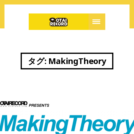
タグ:
MakingTheory