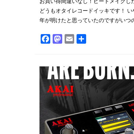
お買い得間違いなし！ビートメイクし
どうもオタイレコードイッキです！ 
年が明けたと思っていたのですがいつの間
F
M
E
共
a
a
m
有
c
st
ai
e
o
l
b
d
o
o
o
n
k