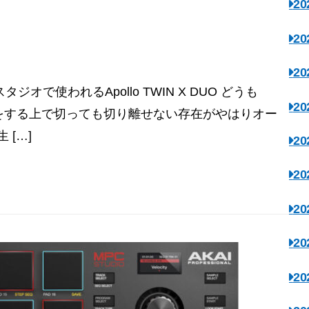
2
2
2
で使われるApollo TWIN X DUO どうも
2
制作をする上で切っても切り離せない存在がやはりオー
[…]
2
2
2
2
2