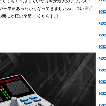
たくてもくすぶっていた方今が最大のチャンス！
いやー早速あったかくなってきましたね。つい最近
2
にか桜の季節。 くだら […]
2
2
2
2
2
2
2
2