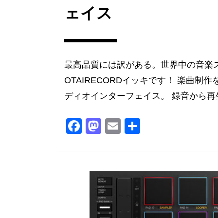
ェイス
最高品質には訳がある。世界中の音楽スタジオ
OTAIRECORDイッキです！ 楽曲
ディオインターフェイス。 録音から再生 
F
M
E
共
a
a
m
有
c
st
ai
e
o
l
b
d
o
o