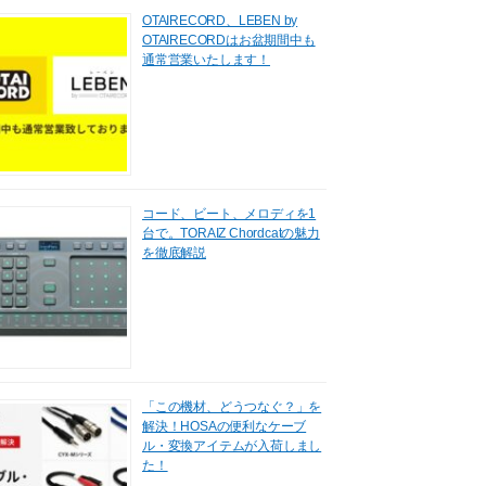
OTAIRECORD、LEBEN by
OTAIRECORDはお盆期間中も
通常営業いたします！
コード、ビート、メロディを1
台で。TORAIZ Chordcatの魅力
を徹底解説
「この機材、どうつなぐ？」を
解決！HOSAの便利なケーブ
ル・変換アイテムが入荷しまし
た！