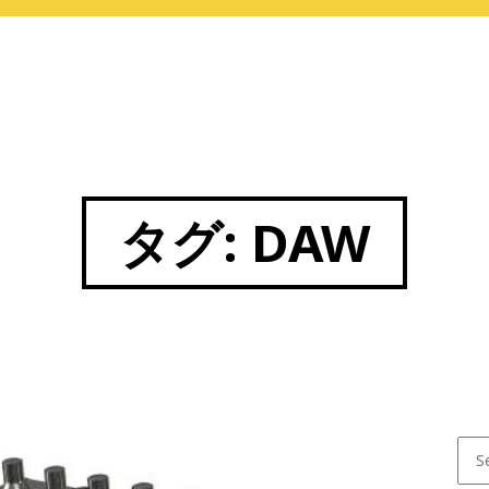
タグ:
DAW
Sear
for: