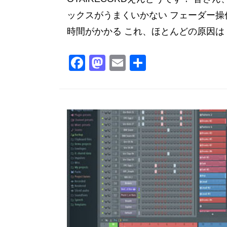
ックスがうまくいかない フェーダー操
時間がかかる これ、ほとんどの原因は「
F
M
E
共
a
a
m
有
c
st
ai
e
o
l
b
d
o
o
o
n
k