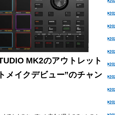
2
2
2
2
2
STUDIO MK2のアウトレット
2
トメイクデビュー”のチャン
2
2
2
2