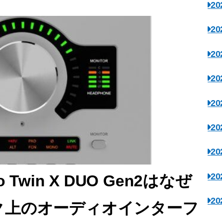
2
2
2
2
2
2
2
2
Twin X DUO Gen2はなぜ
2
ク上のオーディオインターフ