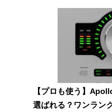
c
st
ai
e
o
l
b
d
o
o
o
n
k
【プロも使う】Apollo 
選ばれる？ワンラン