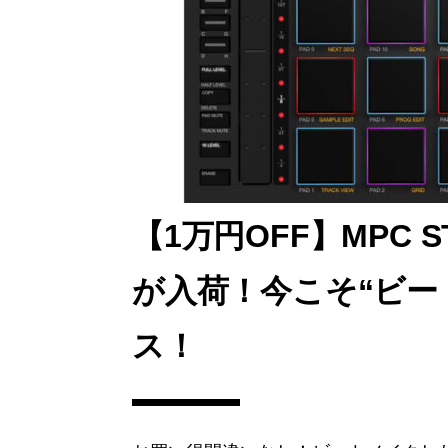
o
n
k
【1万円OFF】MPC 
が入荷！今こそ“ビー
ス！