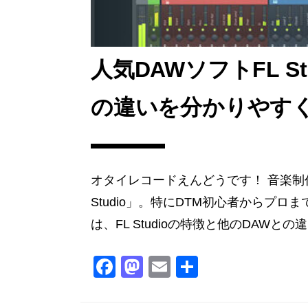
人気DAWソフトFL S
の違いを分かりやす
オタイレコードえんどうです！ 音楽制
Studio」。特にDTM初心者からプ
は、FL Studioの特徴と他のDAWとの違
F
M
E
共
a
a
m
有