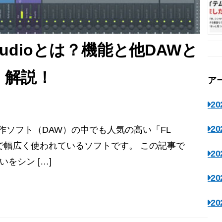
tudioとは？機能と他DAWと
く解説！
ア
2
2
作ソフト（DAW）の中でも人気の高い「FL
ロまで幅広く使われているソフトです。 この記事で
2
いをシン […]
2
2