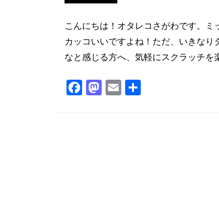
こんにちは！オタレコさがわです。ミ
カッコいいですよね！ただ、いきなり
なと感じる方へ、気軽にスクラッチを楽
F
M
E
共
a
a
m
有
c
st
ai
e
o
l
b
d
o
o
o
n
k