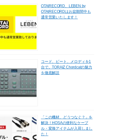
OTAIRECORD、LEBEN by
OTAIRECORDはお盆期間中も
通常営業いたします！
コード、ビート、メロディを1
台で。TORAIZ Chordcatの魅力
を徹底解説
「この機材、どうつなぐ？」を
解決！HOSAの便利なケーブ
ル・変換アイテムが入荷しまし
た！