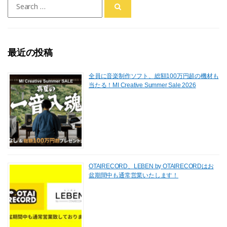
b
d
for:
o
o
o
n
最近の投稿
k
全員に音楽制作ソフト、総額100万円超の機材も
当たる！MI Creative Summer Sale 2026
OTAIRECORD、LEBEN by OTAIRECORDはお
盆期間中も通常営業いたします！