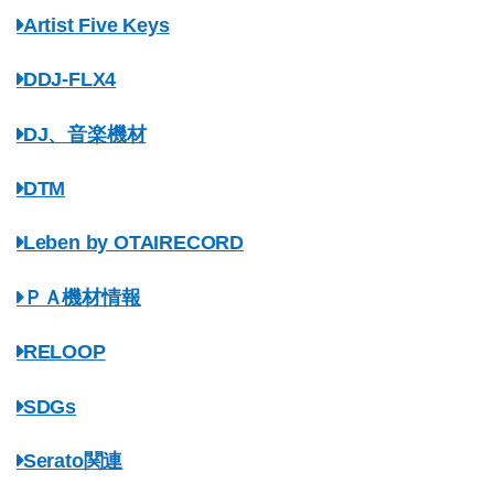
Artist Five Keys
DDJ-FLX4
DJ、音楽機材
DTM
Leben by OTAIRECORD
ＰＡ機材情報
RELOOP
SDGs
Serato関連