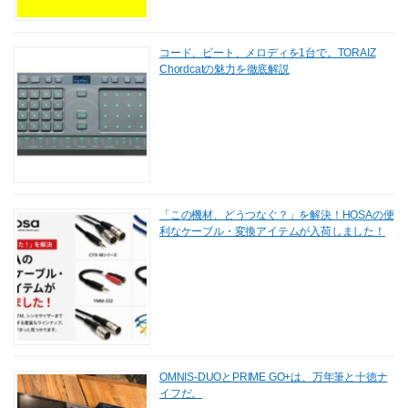
コード、ビート、メロディを1台で。TORAIZ
Chordcatの魅力を徹底解説
「この機材、どうつなぐ？」を解決！HOSAの便
利なケーブル・変換アイテムが入荷しました！
OMNIS-DUOとPRIME GO+は、万年筆と十徳ナ
イフだ。