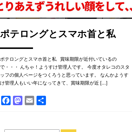
ポテロングとスマホ首と私
ポテロングとスマホ首と私 賞味期限が近付いているの
で・・・ んちゃ！ようすけ管理人です。 今度オタレコのスタ
ッフの個人ページをつくろうと思っています。 なんかようす
け管理人もいい年になってきて、賞味期限が近 […]
F
M
E
共
a
a
m
有
c
st
ai
e
o
l
Search