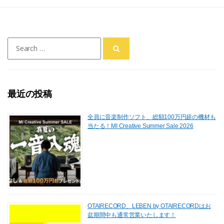
a
a
m
有
c
st
ai
e
o
l
Search
b
d
for:
o
o
o
n
最近の投稿
k
全員に音楽制作ソフト、総額100万円超の機材も
当たる！MI Creative Summer Sale 2026
OTAIRECORD、LEBEN by OTAIRECORDはお
盆期間中も通常営業いたします！