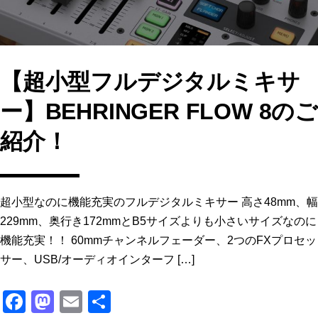
【超小型フルデジタルミキサ
ー】BEHRINGER FLOW 8のご
紹介！
超小型なのに機能充実のフルデジタルミキサー 高さ48mm、幅
229mm、奥行き172mmとB5サイズよりも小さいサイズなのに
機能充実！！ 60mmチャンネルフェーダー、2つのFXプロセッ
サー、USB/オーディオインターフ […]
F
M
E
共