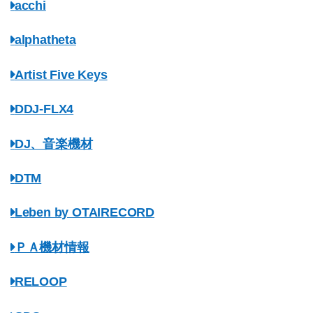
acchi
alphatheta
Artist Five Keys
DDJ-FLX4
DJ、音楽機材
DTM
Leben by OTAIRECORD
ＰＡ機材情報
RELOOP