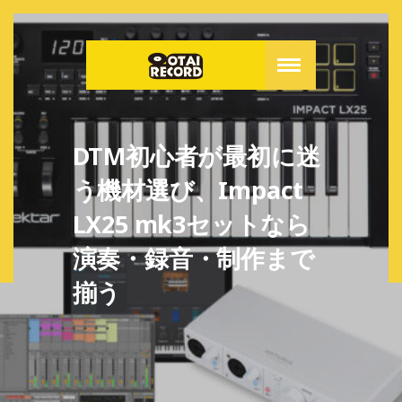
DTM初心者が最初に迷
う機材選び、Impact
LX25 mk3セットなら
演奏・録音・制作まで
揃う