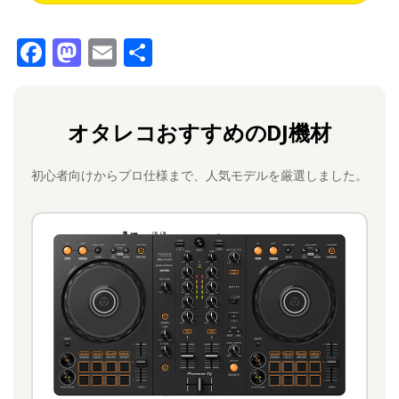
F
M
E
共
a
a
m
有
c
st
ai
オタレコおすすめのDJ機材
e
o
l
b
d
初心者向けからプロ仕様まで、人気モデルを厳選しました。
o
o
o
n
k