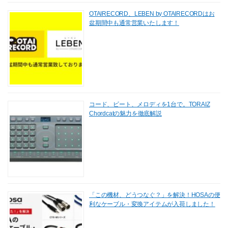
OTAIRECORD、LEBEN by OTAIRECORDはお
盆期間中も通常営業いたします！
コード、ビート、メロディを1台で。TORAIZ
Chordcatの魅力を徹底解説
「この機材、どうつなぐ？」を解決！HOSAの便
利なケーブル・変換アイテムが入荷しました！