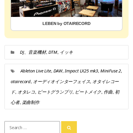
LEBEN by OTAIRECORD
DJ、音楽機材
DTM
イッキ
,
,
Ableton Live Lite
DAW
Impact LX25 mk3
MiniFuse 2
,
,
,
,
otairecord
オーディオインターフェイス
オタイレコー
,
,
ド
オタレコ
ビートグランプリ
ビートメイク
作曲
初
,
,
,
,
,
心者
楽曲制作
,
Search
for: