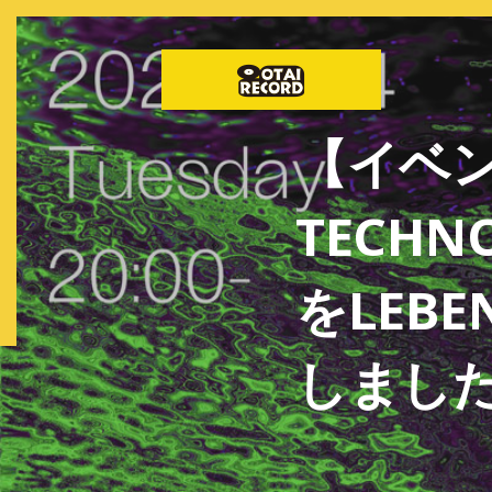
【イベン
TECHNO
をLEBE
しまし