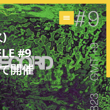
)
LE #9
Dにて開催