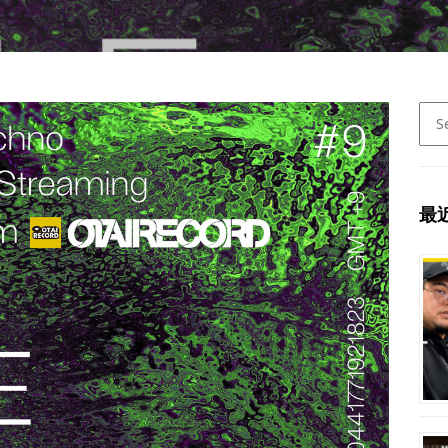
Sear
for:
最