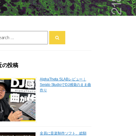
ch
近の投稿
AlphaTheta SLABレビュー｜
Serato StudioでDJ感覚のまま曲
作り
全員に音楽制作ソフト、総額