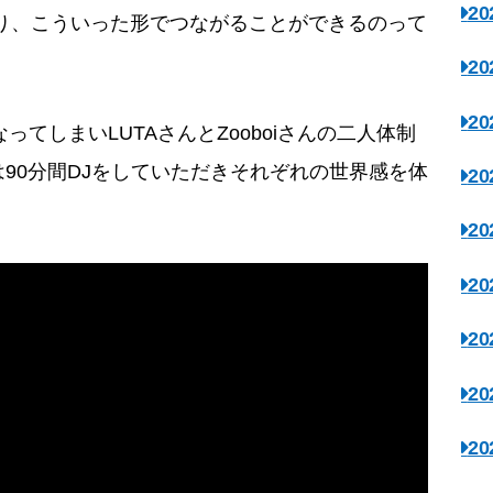
2
おり、こういった形でつながることができるのって
2
2
ってしまいLUTAさんとZooboiさんの二人体制
90分間DJをしていただきそれぞれの世界感を体
2
2
2
2
2
2