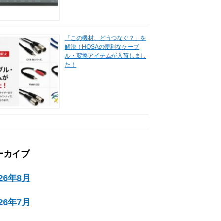
「この機材、どうつなぐ？」を
解決！HOSAの便利なケーブ
ル・変換アイテムが入荷しまし
た！
ーカイブ
026年8月
026年7月