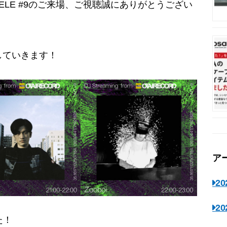
G SEELE #9のご来場、ご視聴誠にありがとうござい
していきます！
ア
2
2
た！