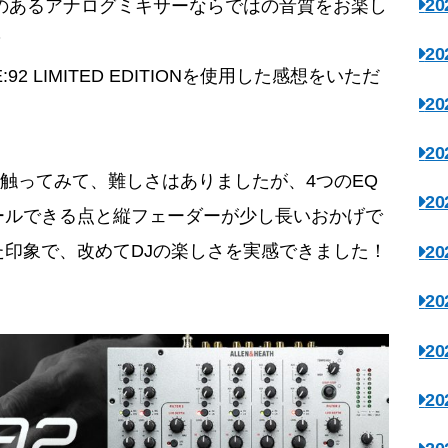
2
かみのあるアナログミキサーならではの音質をお楽し
？
2
92 LIMITED EDITIONを使用した感想をいただ
2
2
サーを触ってみて、難しさはありましたが、4つのEQ
2
ールできる点と縦フェーダーが少し長いおかげで
印象で、改めてDJの楽しさを実感できました！
2
2
2
2