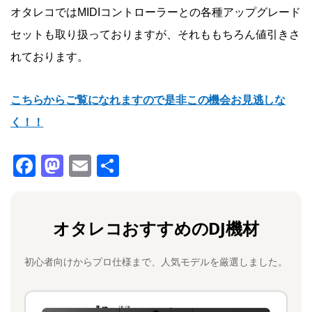
オタレコではMIDIコントローラーとの各種アップグレード
セットも取り扱っておりますが、それももちろん値引きさ
れております。
こちらからご覧になれますので是非この機会お見逃しな
く！！
F
M
E
共
a
a
m
有
c
st
ai
オタレコおすすめのDJ機材
e
o
l
b
d
初心者向けからプロ仕様まで、人気モデルを厳選しました。
o
o
o
n