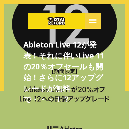
Ableton Live 12が発
表！それに伴いLive 11
の20％オフセールも開
始！さらに12アップグ
レードが無料
で・・・！？