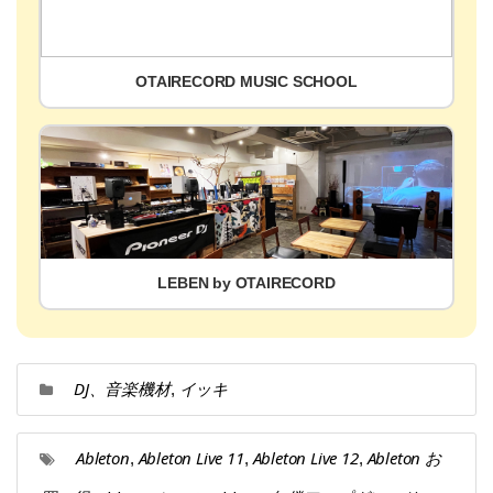
OTAIRECORD MUSIC SCHOOL
LEBEN by OTAIRECORD
DJ、音楽機材
イッキ
,
Ableton
Ableton Live 11
Ableton Live 12
Ableton お
,
,
,