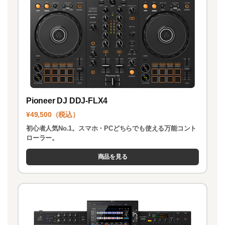
k
Pioneer DJ DDJ-FLX4
¥49,500（税込）
初心者人気No.1。スマホ・PCどちらでも使える万能コント
ローラー。
商品を見る