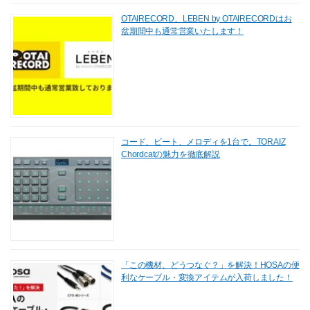
OTAIRECORD、LEBEN by OTAIRECORDはお
盆期間中も通常営業いたします！
コード、ビート、メロディを1台で。TORAIZ
Chordcatの魅力を徹底解説
「この機材、どうつなぐ？」を解決！HOSAの便
利なケーブル・変換アイテムが入荷しました！