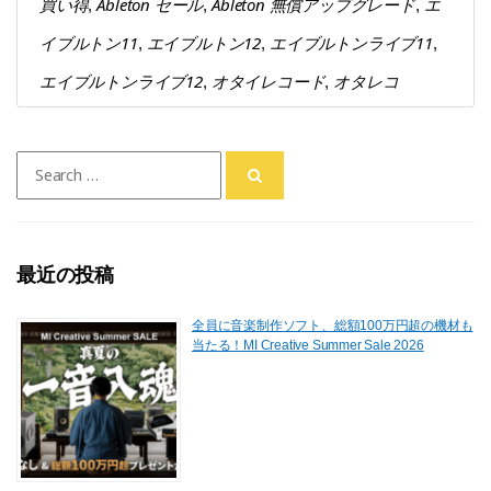
買い得
Ableton セール
Ableton 無償アップグレード
エ
,
,
,
イブルトン11
エイブルトン12
エイブルトンライブ11
,
,
,
エイブルトンライブ12
オタイレコード
オタレコ
,
,
Search
for:
最近の投稿
全員に音楽制作ソフト、総額100万円超の機材も
当たる！MI Creative Summer Sale 2026