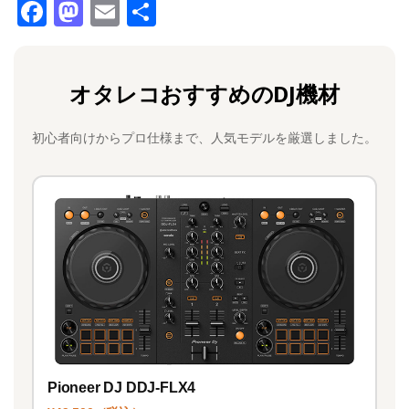
F
M
E
共
a
a
m
有
c
st
ai
オタレコおすすめのDJ機材
e
o
l
b
d
初心者向けからプロ仕様まで、人気モデルを厳選しました。
o
o
o
n
k
Pioneer DJ DDJ-FLX4