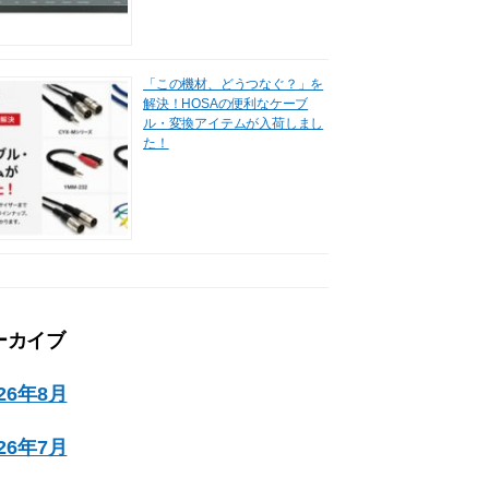
「この機材、どうつなぐ？」を
解決！HOSAの便利なケーブ
ル・変換アイテムが入荷しまし
た！
ーカイブ
026年8月
026年7月