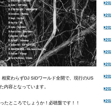
2
2
2
2
2
2
2
、相変わらずDJ SIDワールド全開で、現行のUS
さえた内容となっています。
2
2
いったところでしょうか！必聴盤です！！