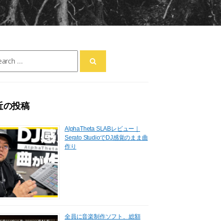
ch
近の投稿
AlphaTheta SLABレビュー｜
Serato StudioでDJ感覚のまま曲
作り
全員に音楽制作ソフト、総額