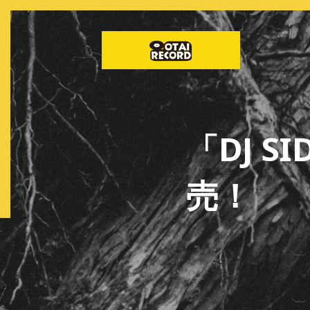
「DJ SID
売！