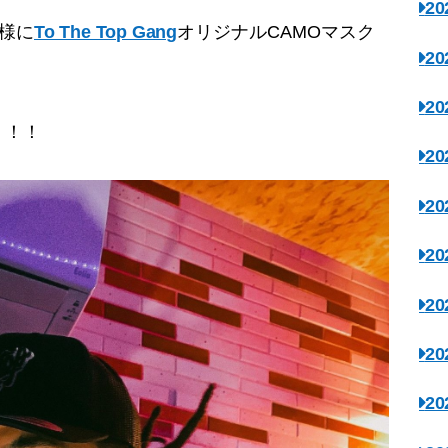
2
名様に
To The Top Gang
オリジナルCAMOマスク
2
2
く！！
2
2
2
2
2
2