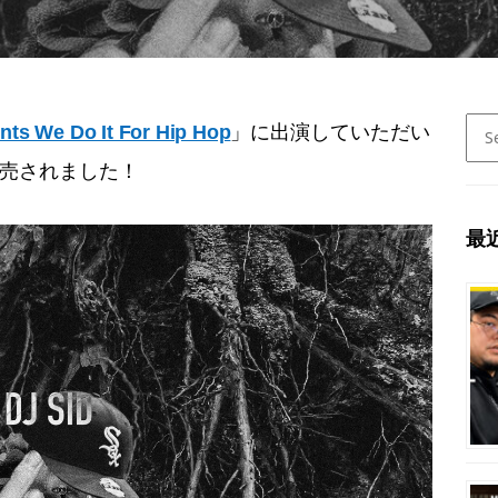
Sear
nts We Do It For Hip Hop
」に出演していただい
for:
日発売されました！
最