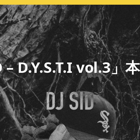
 – D.Y.S.T.I vol.3