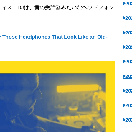
2
ィスコDJは、昔の受話器みたいなヘッドフォン
2
2
Those Headphones That Look Like an Old-
2
2
2
2
2
2