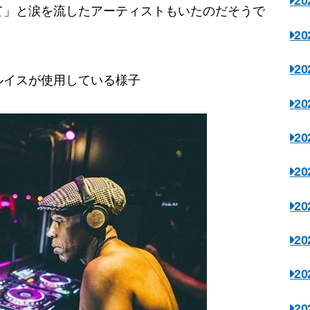
2
て」と涙を流したアーティストもいたのだそうで
2
2
ルイスが使用している様子
2
2
2
2
2
2
2