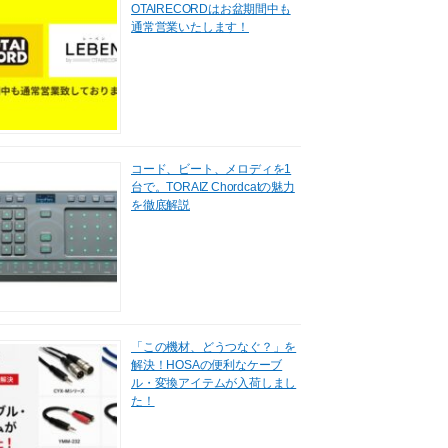
OTAIRECORDはお盆期間中も
通常営業いたします！
コード、ビート、メロディを1
台で。TORAIZ Chordcatの魅力
を徹底解説
「この機材、どうつなぐ？」を
解決！HOSAの便利なケーブ
ル・変換アイテムが入荷しまし
た！