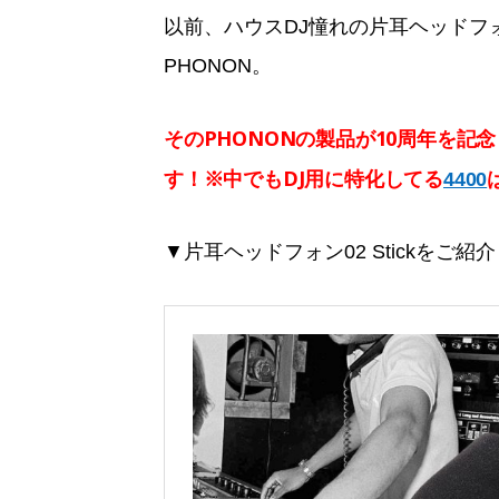
以前、ハウスDJ憧れの片耳ヘッドフ
PHONON。
そのPHONONの製品が10周年を記
す！※中でもDJ用に特化してる
4400
▼片耳ヘッドフォン02 Stickをご紹