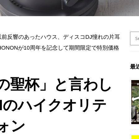
Sear
前反響のあったハウス、ディスコDJ憧れの片耳
for:
、PHONONが10周年を記念して期間限定で特別価格
最
の聖杯」と言わし
Nのハイクオリテ
ォン