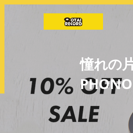
憧れの
PHON