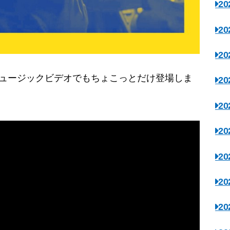
2
2
2
下記ミュージックビデオでもちょこっとだけ登場しま
2
2
2
2
2
2