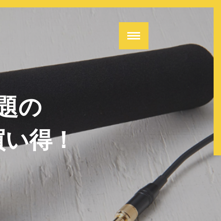
題の
買い得！