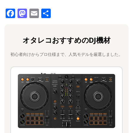
F
M
E
共
a
a
m
有
c
st
ai
オタレコおすすめのDJ機材
e
o
l
b
d
初心者向けからプロ仕様まで、人気モデルを厳選しました。
o
o
o
n
k