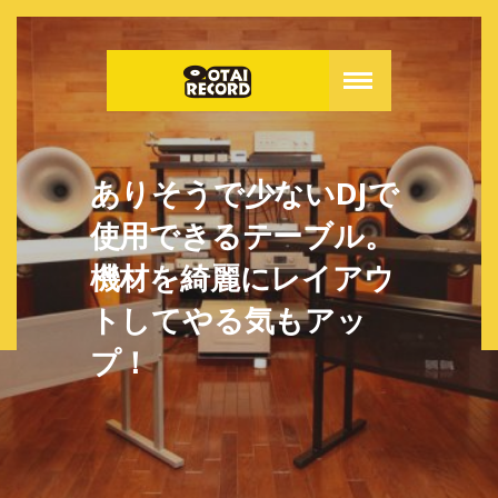
ありそうで少ないDJで
使用できるテーブル。
機材を綺麗にレイアウ
トしてやる気もアッ
プ！