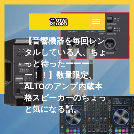
【音響機器を毎回レン
タルしている人、ちょ
っと待ったーーー
ー！！】数量限定、
ALTOのアンプ内蔵本
格スピーカーのちょっ
と気になる話。