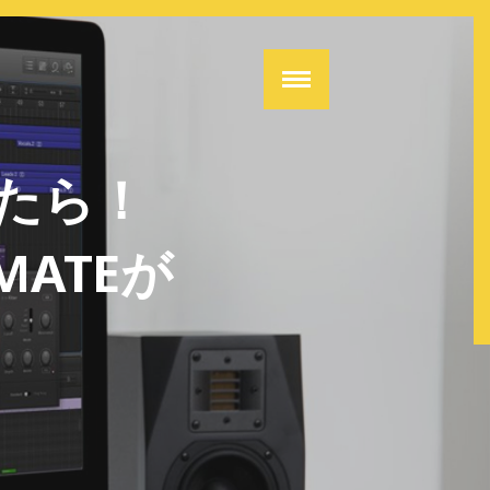
たら！
MATEが