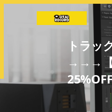
トラッ
→→→【K
25%OF