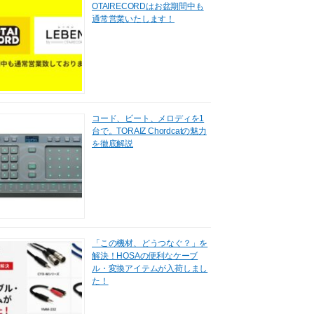
OTAIRECORDはお盆期間中も
通常営業いたします！
コード、ビート、メロディを1
台で。TORAIZ Chordcatの魅力
を徹底解説
「この機材、どうつなぐ？」を
解決！HOSAの便利なケーブ
ル・変換アイテムが入荷しまし
た！