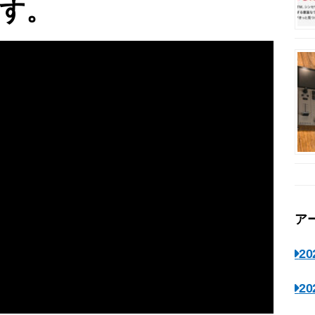
す。
ア
2
2