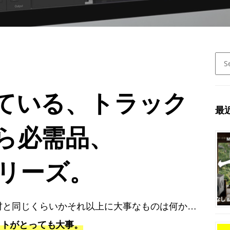
Sear
for:
ている、トラック
最
ら必需品、
シリーズ。
材と同じくらいかそれ以上に大事なものは何か…
クトがとっても大事。