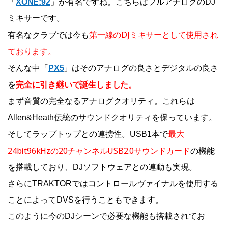
「
XONE:92
」が有名ですね。こちらはフルアナログのDJ
ミキサーです。
第一線のDJミキサーとして使用され
有名なクラブでは今も
ております。
そんな中「
PX5
」はそのアナログの良さとデジタルの良さ
完全に引き継いで誕生しました。
を
まず音質の完全なるアナログクオリティ。これらは
Allen&Heath伝統のサウンドクオリティを保っています。
最大
そしてラップトップとの連携性。USB1本で
24bit96kHzの20チャンネルUSB2.0サウンドカード
の機能
を搭載しており、DJソフトウェアとの連動も実現。
さらにTRAKTORではコントロールヴァイナルを使用する
ことによってDVSを行うこともできます。
このように今のDJシーンで必要な機能も搭載されてお