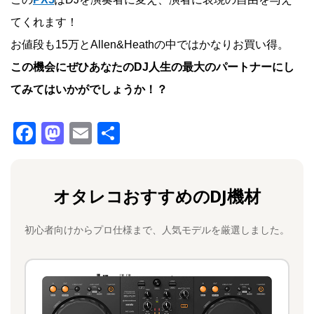
てくれます！
お値段も15万とAllen&Heathの中ではかなりお買い得。
この機会にぜひあなたのDJ人生の最大のパートナーにし
てみてはいかがでしょうか！？
F
M
E
共
a
a
m
有
c
st
ai
オタレコおすすめのDJ機材
e
o
l
b
d
初心者向けからプロ仕様まで、人気モデルを厳選しました。
o
o
o
n
k