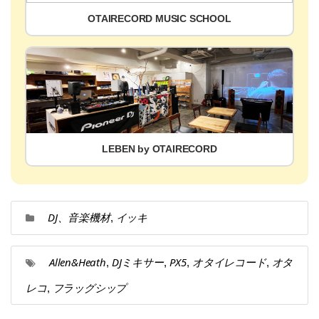
OTAIRECORD MUSIC SCHOOL
LEBEN by OTAIRECORD
DJ、音楽機材
イッキ
,
Allen&Heath
DJミキサー
PX5
オタイレコード
オタ
,
,
,
,
レコ
フラッグシップ
,