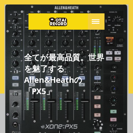
全てが最高品質。世界
を魅了する
Allen&Heathの
「PX5」