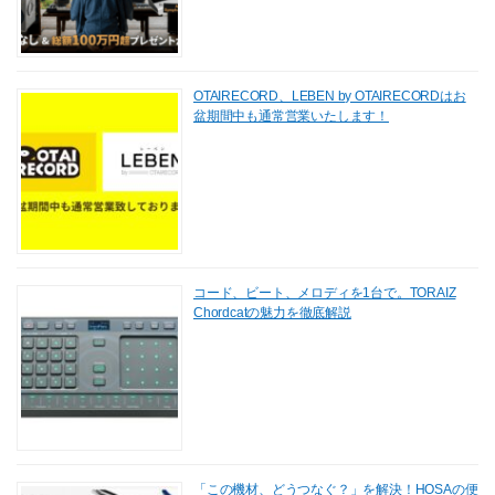
OTAIRECORD、LEBEN by OTAIRECORDはお
盆期間中も通常営業いたします！
コード、ビート、メロディを1台で。TORAIZ
Chordcatの魅力を徹底解説
「この機材、どうつなぐ？」を解決！HOSAの便