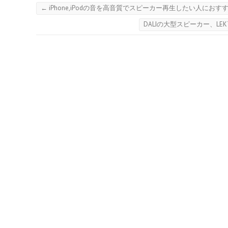
←
iPhone,iPodの音を高音質でスピーカー再生したい人にお
DALIの大型スピーカー、LE