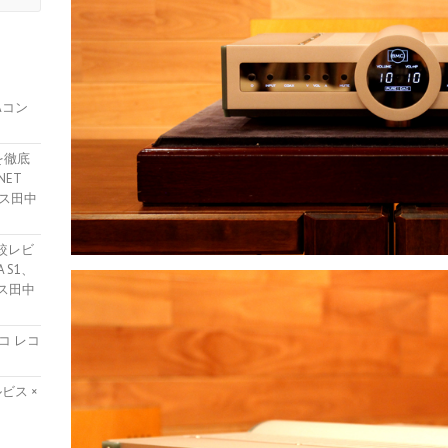
Aコン
を徹底
NET
ガサス田中
較レビ
 S1、
ガサス田中
コ レコ
ビス ×