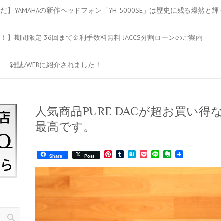
】YAMAHAの新作ヘッドフォン「YH-5000SE」は歴史に残る燦然と
】期間限定 36回まで金利手数料無料 JACCS分割ローンのご案内
雑誌/WEBに紹介されました！
人気商品PURE DACが超お買い
最高です。
P
T
H
P
L
E
Share
Post
i
u
a
o
i
v
n
m
t
c
n
e
t
b
e
k
e
r
e
l
n
e
n
r
r
a
t
o
e
t
s
e
t