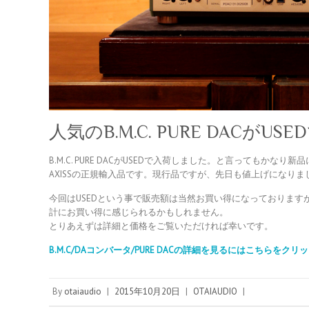
人気のB.M.C. PURE DACが
B.M.C. PURE DACがUSEDで入荷しました。と言ってもかな
AXISSの正規輸入品です。現行品ですが、先日も値上げになりま
今回はUSEDという事で販売額は当然お買い得になっておりま
計にお買い得に感じられるかもしれません。
とりあえずは詳細と価格をご覧いただければ幸いです。
B.M.C/DAコンバータ/PURE DACの詳細を見るにはこちらをク
By
otaiaudio
|
2015年10月20日
|
OTAIAUDIO
|