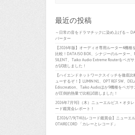
最近の投稿
～日常の音をドラマチックに染め上げる～ D
バーター
【2026年版】オーディオ専用ルーター4機種
比較！DATA ISO BOX、シナジーのルーター、
SILENT、Taiko Audio Extreme Routerをペ
が試聴しました！
【ハイエンドネットワークスイッチを徹底比
ューするぞ！】LUMIN N1、OPT REF SW、DELA
Ediscreation、Taiko Audioほか9機種をペ
が圧倒的熱量で比較試聴しました！
2026年7月9日（木）ニューエルビス × オタレ
ード鑑賞会レポート！
【2026/7/9(THU)レコード鑑賞会】ニューエル
OTAIRECORD 「カレーとレコード」