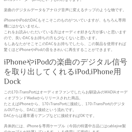
楽曲のデジタルデータをアナログ音声に変えるチップのような物です。
iPhoneやiPodのDACもそこそこのものがついていますが、もちろん専用
機にはかないません。
これをお読みいただいている方はオーディオ好きな方が多いと思います
ので、良いDACをお持ちの方も少なくないと思います。
もしあなたがそこそこのDACをお持ちでしたら、この製品を使用すれば
驚くほどiPhoneやiPodの音をきれいに再生することができます。
iPhoneやiPodの楽曲のデジタル信号
を取り出してくれるiPod,iPhone用
Dock
この170 iTransPortはオーディオファンでしたらお馴染みのWADIAオーデ
ィオブランドWadiaからリリースされた商品。
たとえばiPhoneから、170 iTransPortに接続し、170 iTransPortのデジタ
ルOUTから、DACに接続という流れです。
DACからは通常通りアンプなどに接続すればOKです。
具体的には、iPhoneを専用ケーブル（今回の特選中古品にはcablejive製
のケーブルが付属しています。）を使用して接続します。