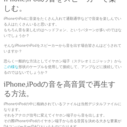
しむ。
iPhoneやiPodに音楽をたくさん入れて通勤通学などで音楽を楽しんでい
る人はたくさんいると思います。
もちろん音を楽しむのはヘッドフォン、というパターンが多いのではな
いでしょうか？
そんなiPhoneやiPodをスピーカーから音を出す場合皆さんはどうされて
いますか？
恐らく一般的な方法としてイヤホン端子（ステレオミニジャック）から
この様な
形状のケーブルを使用して接続して、アンプなどに接続してい
るのではないでしょうか？
iPhone,iPodの音を高音質で再生す
る方法。
iPhoneやiPodの中に格納されているファイルは当然デジタルファイルに
なります。
それをアナログ信号に変えてイヤホン端子から音を出します。
その際iPhoneやiPodのイヤホン端子から出る音質を決める大きな要素が
DAコンバーター(DAC)というものになります。