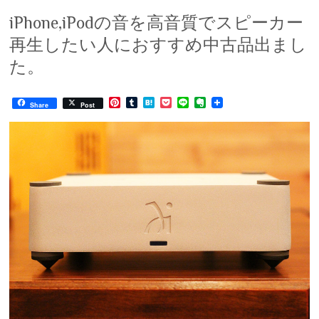
iPhone,iPodの音を高音質でスピーカー
再生したい人におすすめ中古品出まし
た。
P
T
H
P
L
E
Share
Post
i
u
a
o
i
v
n
m
t
c
n
e
t
b
e
k
e
r
e
l
n
e
n
r
r
a
t
o
e
t
s
e
t