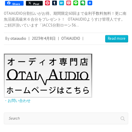
P
T
H
P
L
E
Share
Post
i
u
a
o
i
v
n
m
t
c
n
e
OTAIAUDIO分割払いがお得。期間限定60回まで金利手数料無料！更に南
t
b
e
k
e
r
魚沼産高級米６合分をプレゼント！ OTAIAUDIOようすけ管理人です。
e
l
n
e
n
ご好評頂いています「JACCS分割ローン36…
r
r
a
t
o
e
t
s
e
By
otaiaudio
|
2023年4月8日
|
OTAIAUDIO
|
Read more
t
・お問い合わせ
Search