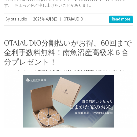
e
l
n
e
n
す。 ちょっと色々申し上げたいことがありまし…
r
r
a
t
o
e
t
s
e
By
otaiaudio
|
2023年4月8日
|
OTAIAUDIO
|
Read more
t
OTAIAUDIO分割払いがお得。60回まで
金利手数料無料！南魚沼産高級米６合
分プレゼント！