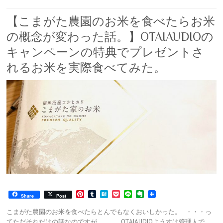
【こまがた農園のお米を食べたらお米
の概念が変わった話。】OTAIAUDIOの
キャンペーンの特典でプレゼントさ
れるお米を実際食べてみた。
P
T
H
P
L
E
Share
Post
i
u
a
o
i
v
n
m
t
c
n
e
こまがた農園のお米を食べたらとんでもなくおいしかった。 ・・・っ
t
b
e
k
e
r
てただそれだけの話なのですが、、、 OTAIAUDIOようすけ管理人で