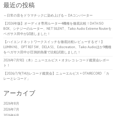
最近の投稿
～日常の音をドラマチックに染め上げる～ DAコンバーター
【2026年版】オーディオ専用ルーター4機種を徹底比較！DATA ISO
BOX、シナジーのルーター、NET SILENT、Taiko Audio Extreme Routerを
ペガサス田中が試聴しました！
【ハイエンドネットワークスイッチを徹底比較レビューするぞ！】
LUMIN N1、OPT REF SW、DELA S1、Ediscreation、Taiko Audioほか9機種
をペガサス田中が圧倒的熱量で比較試聴しました！
2026年7月9日（木）ニューエルビス × オタレコ レコード鑑賞会レポー
ト！
【2026/7/9(THU)レコード鑑賞会】ニューエルビス × OTAIRECORD 「カ
レーとレコード」
アーカイブ
2026年8月
2026年7月
2026年6月