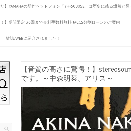
】YAMAHAの新作ヘッドフォン「YH-5000SE」は歴史に残る燦然と
】期間限定 36回まで金利手数料無料 JACCS分割ローンのご案内
雑誌/WEBに紹介されました！
【音質の高さに驚愕！】stereos
です。～中森明菜、アリス～