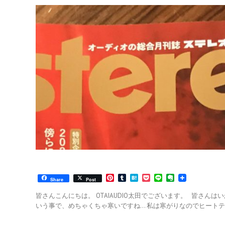
P
T
H
P
L
E
Share
Post
i
u
a
o
i
v
n
m
t
c
n
e
皆さんこんにちは。 OTAIAUDIO太田でございます。 皆さんは
t
b
e
k
e
r
いう事で、めちゃくちゃ寒いですね… 私は寒がりなのでヒートテ
e
l
n
e
n
r
r
a
t
o