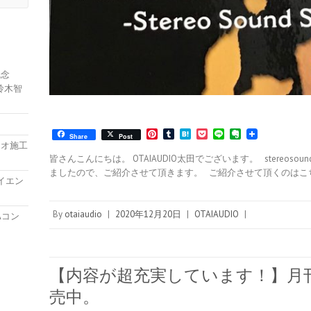
記念
鈴木智
P
T
H
P
L
E
Share
Post
i
u
a
o
i
v
ィオ施工
n
m
t
c
n
e
皆さんこんにちは。 OTAIAUDIO太田でございます。 stereo
t
b
e
k
e
r
ましたので、ご紹介させて頂きます。 ご紹介させて頂くのはこち
e
l
n
e
n
ハイエン
r
r
a
t
o
e
t
s
e
By
otaiaudio
|
2020年12月20日
|
OTAIAUDIO
|
Aコン
t
【内容が超充実しています！】月刊ste
売中。