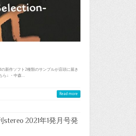
soundの新作ソフト2種類のサンプルが店頭に届き
ら↓ ・中森…
Read more
reo 2021年1発月号発