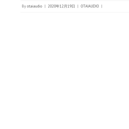
e
t
s
e
By
otaiaudio
|
2020年12月19日
|
OTAIAUDIO
|
t