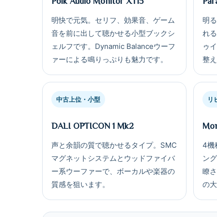
Polk Audio Monitor XT15
Par
明快で元気。セリフ、効果音、ゲーム
明
音を前に出して聴かせる小型ブックシ
れる
ェルフです。Dynamic Balanceウーフ
ゥ
ァーによる鳴りっぷりも魅力です。
整
中古上位・小型
リ
DALI OPTICON 1 Mk2
Mon
声と余韻の質で聴かせるタイプ。SMC
4機
マグネットシステムとウッドファイバ
ング
ー系ウーファーで、ボーカルや楽器の
瞭
質感を狙います。
の