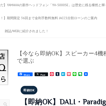
】YAMAHAの新作ヘッドフォン「YH-5000SE」は歴史に残る燦然と
】期間限定 36回まで金利手数料無料 JACCS分割ローンのご案内
雑誌/WEBに紹介されました！
【今なら即納OK】スピーカー4機
で選ぶ
P
T
H
P
L
E
Share
Post
i
u
a
o
i
v
n
m
t
c
n
e
t
b
e
k
e
r
e
l
n
e
n
即納OK
r
r
a
t
o
e
t
【即納OK】DALI・Paradig
s
e
t