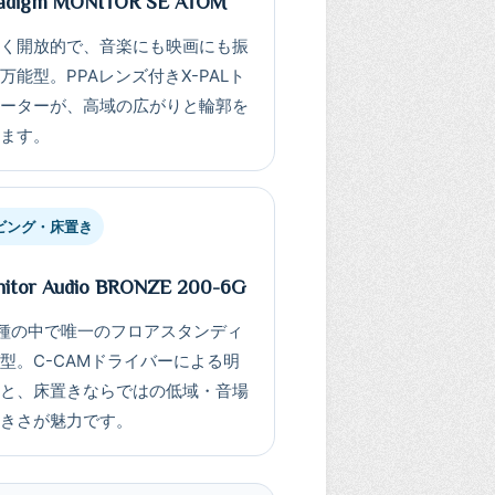
adigm MONITOR SE ATOM
るく開放的で、音楽にも映画にも振
万能型。PPAレンズ付きX-PALト
イーターが、高域の広がりと輪郭を
えます。
ビング・床置き
itor Audio BRONZE 200-6G
種の中で唯一のフロアスタンディ
型。C-CAMドライバーによる明
さと、床置きならではの低域・音場
大きさが魅力です。