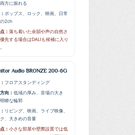
の両方に振れる
意：
ポップス、ロック、映画、日常
の2ch
意点：
落ち着いた余韻や声の自然さ
優先する場合はDALIも候補に入り
す。
itor Audio BRONZE 200-6G
状：
フロアスタンディング
の方向：
低域の厚み、音場の大き
、明瞭な輪郭
意：
リビング、映画、ライブ映像、
ック、大きめの音量
意点：
小さな部屋や壁際設置では低