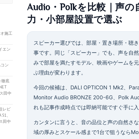
Audio・Polkを比較｜
力・小部屋設置で選ぶ
ィオ施工
スピーカー選びでは、部屋・置き場所・聴
ハイエン
事です。同じ「スピーカー」でも、声を自
みで部屋を満たすモデル、映画やゲームを
Aコン
ぶ理由が変わります。
を徹底
NET
今回の候補は、DALI OPTICON 1 Mk2、Para
ガサス田中
Monitor Audio BRONZE 200-6G、Polk A
れも記事作成時点では即納可能ですぐ手に
較レビ
 S1、
ガサス田中
カンタンに言うと、音の品位と声の自然さならDAL
域の厚みとスケール感まで1台で狙うならMonitor 