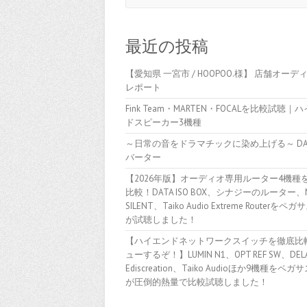
最近の投稿
【愛知県 一宮市 / HOOPOO.様】 店舗オーデ
レポート
Fink Team・MARTEN・FOCALを比較試聴｜
ドスピーカー3機種
～日常の音をドラマチックに染め上げる～ D
バーター
【2026年版】オーディオ専用ルーター4機種
比較！DATA ISO BOX、シナジーのルーター、
SILENT、Taiko Audio Extreme Routerをペ
が試聴しました！
【ハイエンドネットワークスイッチを徹底比
ューするぞ！】LUMIN N1、OPT REF SW、DELA
Ediscreation、Taiko Audioほか9機種をペ
が圧倒的熱量で比較試聴しました！