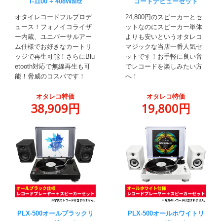
T-1100 + 408Waltz
コードデビューセット
オタイレコードフルプロデ
24,800円のスピーカーとセ
ュース！フォノイコライザ
ットなのにスピーカー単体
ー内蔵、ユニバーサルアー
よりも安いというオタレコ
ム仕様でお好きなカートリ
マジックな当店一番人気セ
ッジで再生可能！さらにBlu
ットです！お手軽に良い音
etooth対応で無線再生も可
でレコードを楽しみたい方
能！脅威のコスパです！
へ！
オタレコ特価
オタレコ特価
38,909円
19,800円
PLX-500オールブラックリ
PLX-500オールホワイトリ