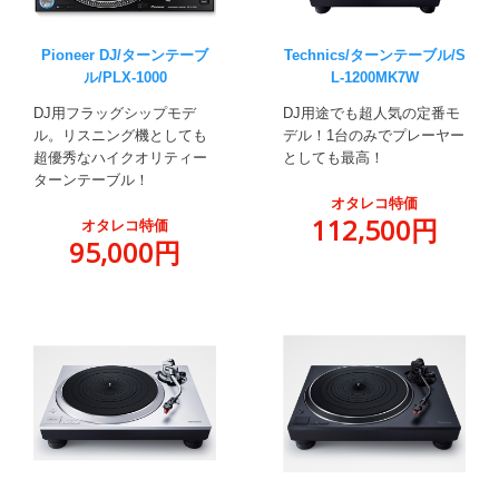
Pioneer DJ/ターンテーブ
Technics/ターンテーブル/S
ル/PLX-1000
L-1200MK7W
DJ用フラッグシップモデ
DJ用途でも超人気の定番モ
ル。リスニング機としても
デル！1台のみでプレーヤー
超優秀なハイクオリティー
としても最高！
ターンテーブル！
オタレコ特価
112,500円
オタレコ特価
95,000円