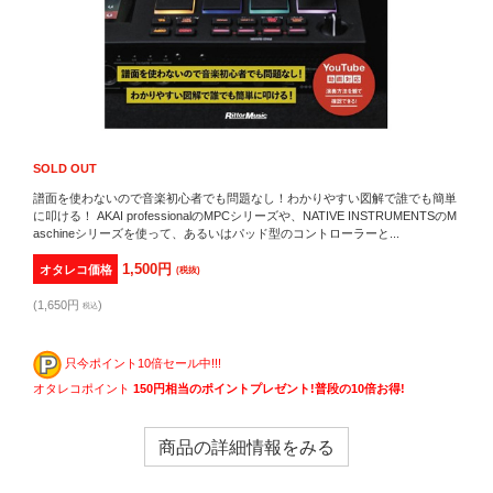
SOLD OUT
譜面を使わないので音楽初心者でも問題なし！わかりやすい図解で誰でも簡単
に叩ける！ AKAI professionalのMPCシリーズや、NATIVE INSTRUMENTSのM
aschineシリーズを使って、あるいはパッド型のコントローラーと...
1,500円
オタレコ価格
(税抜)
(1,650円
)
税込
只今ポイント10倍セール中!!!
オタレコポイント
150円相当のポイントプレゼント!普段の10倍お得!
商品の詳細情報をみる