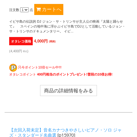
注文数
点
イビサ島の伝説的 DJ ジョン・サ・トリンサが主人公の映画『太陽と踊らせ
て』 スペインの地中海に浮かぶイビサ島でDJとして活動しているジョン・
サ・トリンサのドキュメンタリー。 イビ...
4,000円
オタレコ価格
(税抜)
(4,400円
)
税込
只今ポイント10倍セール中!!!
オタレコポイント
400円相当のポイントプレゼント!普段の10倍お得!
商品の詳細情報をみる
【次回入荷未定】音名カナつきやさしいピアノ・ソロ ジャ
ズ・スタンダード名曲選
[p15970]