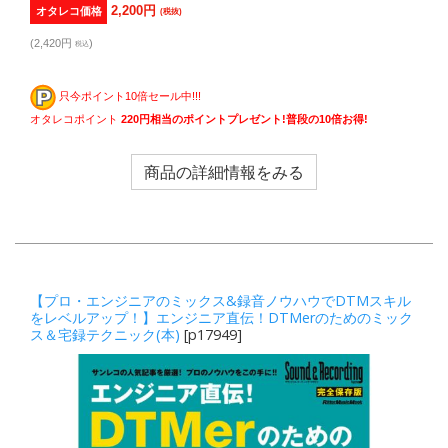
2,200円
オタレコ価格
(税抜)
(2,420円
)
税込
只今ポイント10倍セール中!!!
オタレコポイント
220円相当のポイントプレゼント!普段の10倍お得!
商品の詳細情報をみる
【プロ・エンジニアのミックス&録音ノウハウでDTMスキル
をレベルアップ！】エンジニア直伝！DTMerのためのミック
ス＆宅録テクニック(本)
[p17949]