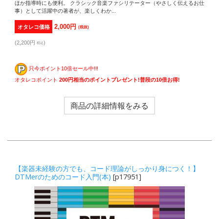
ほか指導時にも便利。 クラシック音楽ファシリテーター（やさしく伝えるお仕
事）として活躍中の著者が、楽しくわか...
2,000円
オタレコ価格
(税抜)
(2,200円
)
税込
只今ポイント10倍セール中!!!
オタレコポイント
200円相当のポイントプレゼント!普段の10倍お得!
商品の詳細情報をみる
【楽器未経験の方でも、コード理論がしっかり身につく！】
DTMerのためのコード入門(本)
[p17951]