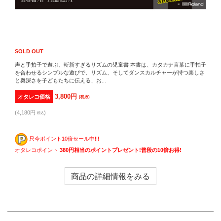
SOLD OUT
声と手拍子で遊ぶ、斬新すぎるリズムの児童書 本書は、カタカナ言葉に手拍子
を合わせるシンプルな遊びで、リズム、そしてダンスカルチャーが持つ楽しさ
と奥深さを子どもたちに伝える、お...
3,800円
オタレコ価格
(税抜)
(4,180円
)
税込
只今ポイント10倍セール中!!!
オタレコポイント
380円相当のポイントプレゼント!普段の10倍お得!
商品の詳細情報をみる