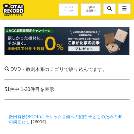
レコード
DJ機材
メニュー
音楽機材
DVD・教則本系カテゴリで絞り込んでます。
51件中 1-20件目を表示
飯田有抄(BOOK)クラシック音楽への招待 子どものための40
の楽曲たち
[26004]