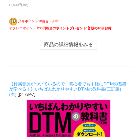
(2,530円
)
税込
只今ポイント10倍セール中!!!
オタレコポイント
230円相当のポイントプレゼント!普段の10倍お得!
商品の詳細情報をみる
【付属音源がついているので、初心者でも手軽にDTMの基礎
が学べる！】いちばんわかりやすいDTMの教科書(三訂版)
(本)
[p17947]