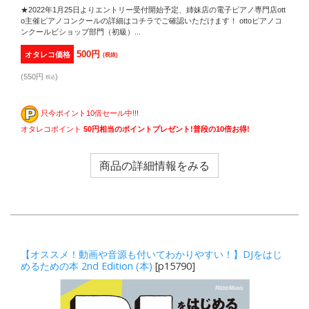
★2022年1月25日よりエントリー受付開始予定、姉妹店の電子ピアノ専門店ott
o主催ピアノコンクールの詳細はコチラでご確認いただけます！ ottoピアノコ
ンクールビショップ部門（初級）...
500円
オタレコ価格
(税抜)
(550円
)
税込
只今ポイント10倍セール中!!!
オタレコポイント
50円相当のポイントプレゼント!普段の10倍お得!
商品の詳細情報をみる
【オススメ！動画や音源も付いてわかりやすい！】DJをはじ
めるための本 2nd Edition (本)
[p15790]