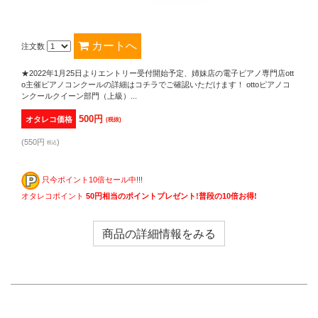
注文数
★2022年1月25日よりエントリー受付開始予定、姉妹店の電子ピアノ専門店ott
o主催ピアノコンクールの詳細はコチラでご確認いただけます！ ottoピアノコ
ンクールクイーン部門（上級）...
500円
オタレコ価格
(税抜)
(550円
)
税込
只今ポイント10倍セール中!!!
オタレコポイント
50円相当のポイントプレゼント!普段の10倍お得!
商品の詳細情報をみる