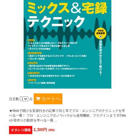
注文数
点
★Webで聴ける音源付きの記事で目と耳でプロ・エンジニアのテクニックを学
べる一冊！ プロ・エンジニアのノウハウから使用機材、プラグインまで DTMe
rが音作りの勘所を学べる一冊 ...
2,300円
オタレコ価格
(税抜)