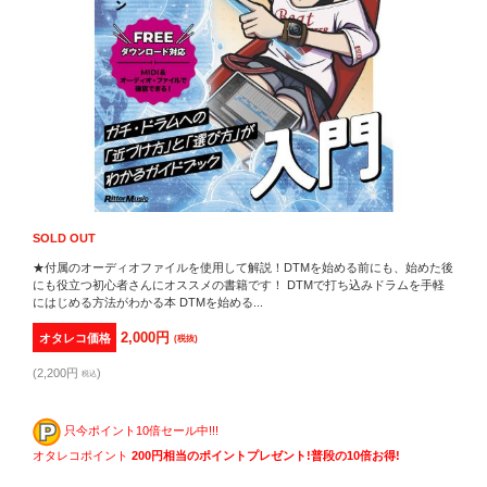
SOLD OUT
★付属のオーディオファイルを使用して解説！DTMを始める前にも、始めた後
にも役立つ初心者さんにオススメの書籍です！ DTMで打ち込みドラムを手軽
にはじめる方法がわかる本 DTMを始める...
2,000円
オタレコ価格
(税抜)
(2,200円
)
税込
只今ポイント10倍セール中!!!
オタレコポイント
200円相当のポイントプレゼント!普段の10倍お得!