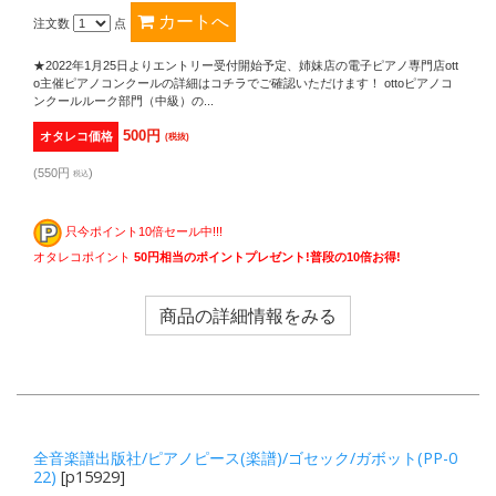
注文数
点
★2022年1月25日よりエントリー受付開始予定、姉妹店の電子ピアノ専門店ott
o主催ピアノコンクールの詳細はコチラでご確認いただけます！ ottoピアノコ
ンクールルーク部門（中級）の...
500円
オタレコ価格
(税抜)
(550円
)
税込
只今ポイント10倍セール中!!!
オタレコポイント
50円相当のポイントプレゼント!普段の10倍お得!
商品の詳細情報をみる
全音楽譜出版社/ピアノピース(楽譜)/ゴセック/ガボット(PP-0
22)
[p15929]