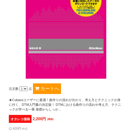
注文数
点
★Cubaseユーザーに最適！曲作りの流れが分かり、考え方とテクニックが身
に付く、DTM入門書の決定版！ DTMにおける曲作りの流れや考え方、テクニ
ックが学べる一冊 基礎からしっか...
2,200円
オタレコ価格
(税抜)
(2,420円
)
税込