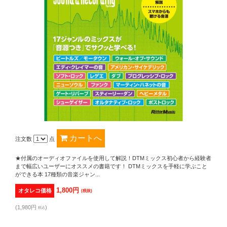
注文数
点
★付属のオーディオファイルを使用して解説！DTMミックス初心者から経験者
まで幅広いユーザーにオススメの書籍です！ DTMミックスを手軽に学ぶこと
ができる本 17種類の音楽ジャン...
1,800円
オタレコ価格
(税抜)
(1,980円
)
税込