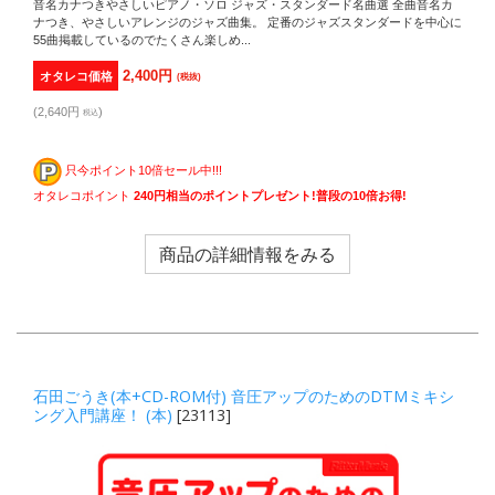
音名カナつきやさしいピアノ・ソロ ジャズ・スタンダード名曲選 全曲音名カ
ナつき、やさしいアレンジのジャズ曲集。 定番のジャズスタンダードを中心に
55曲掲載しているのでたくさん楽しめ...
2,400円
オタレコ価格
(税抜)
(2,640円
)
税込
只今ポイント10倍セール中!!!
オタレコポイント
240円相当のポイントプレゼント!普段の10倍お得!
商品の詳細情報をみる
石田ごうき(本+CD-ROM付) 音圧アップのためのDTMミキシ
ング入門講座！ (本)
[23113]