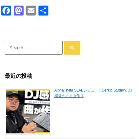
F
M
E
共
a
a
m
有
c
st
ai
e
o
l
Search
b
d
for:
o
o
o
n
最近の投稿
k
AlphaTheta SLABレビュー｜Serato StudioでDJ
感覚のまま曲作り