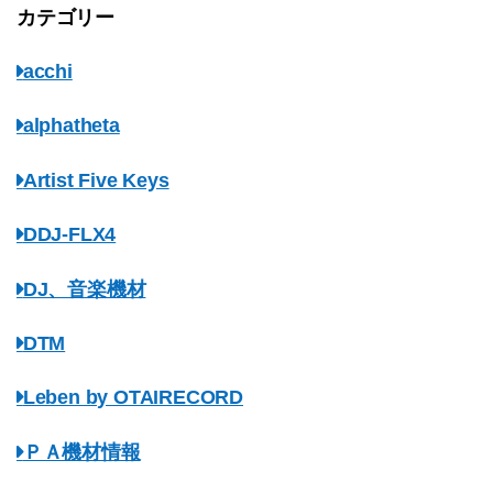
カテゴリー
acchi
alphatheta
Artist Five Keys
DDJ-FLX4
DJ、音楽機材
DTM
Leben by OTAIRECORD
ＰＡ機材情報