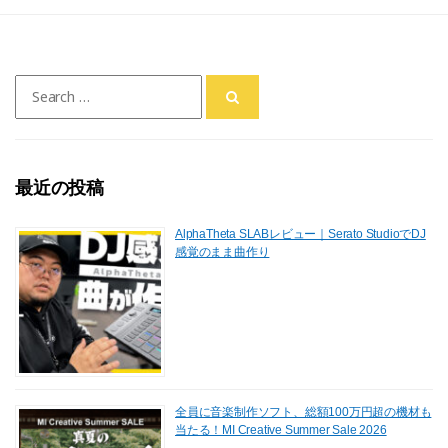
a
a
m
有
c
st
ai
e
o
l
Search
b
d
for:
o
o
o
n
最近の投稿
k
AlphaTheta SLABレビュー｜Serato StudioでDJ
感覚のまま曲作り
全員に音楽制作ソフト、総額100万円超の機材も
当たる！MI Creative Summer Sale 2026