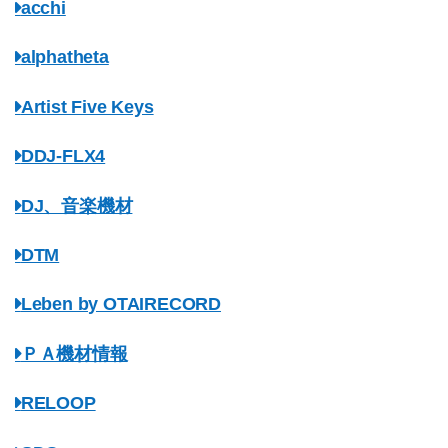
acchi
alphatheta
Artist Five Keys
DDJ-FLX4
DJ、音楽機材
DTM
Leben by OTAIRECORD
ＰＡ機材情報
RELOOP