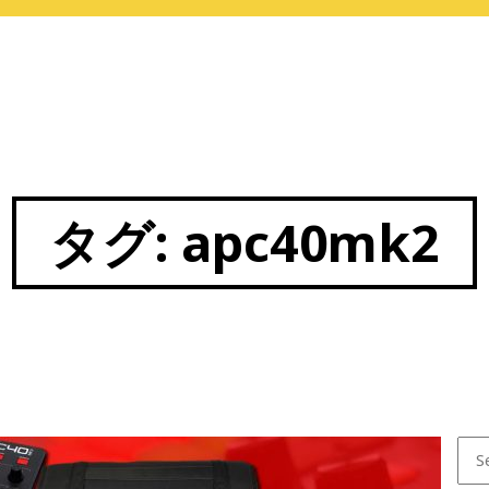
タグ:
apc40mk2
Sear
for: