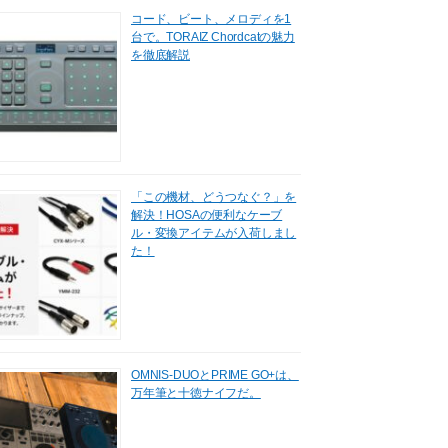
コード、ビート、メロディを1
台で。TORAIZ Chordcatの魅力
を徹底解説
「この機材、どうつなぐ？」を
解決！HOSAの便利なケーブ
ル・変換アイテムが入荷しまし
た！
OMNIS-DUOとPRIME GO+は、
万年筆と十徳ナイフだ。