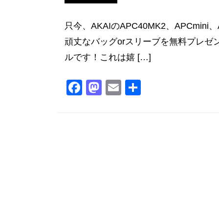
只今、AKAIのAPC40MK2、APCmi
頑丈なバッグorスリーブを無料プレゼン
ルです！これは嬉 […]
F
M
E
共
a
a
m
有
c
st
ai
e
o
l
b
d
o
o
o
n
k