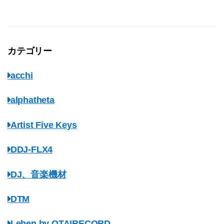
カテゴリー
acchi
alphatheta
Artist Five Keys
DDJ-FLX4
DJ、音楽機材
DTM
Leben by OTAIRECORD