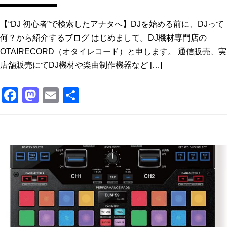
【“DJ 初心者”で検索したアナタへ】DJを始める前に、DJって
何？から紹介するブログ はじめまして。DJ機材専門店の
OTAIRECORD（オタイレコード）と申します。 通信販売、実
店舗販売にてDJ機材や楽曲制作機器など […]
F
M
E
共
a
a
m
有
c
st
ai
e
o
l
b
d
o
o
o
n
k