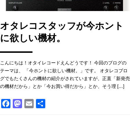
オタレコスタッフが今ホント
に欲しい機材。
こんにちは！オタイレコードえんどうです！ 今回のブログの
テーマは、 「今ホントに欲しい機材。」です。 オタレコブロ
グでもたくさんの機材の紹介がされていますが、正直「新発売
の機材だから」とか「今お買い得だから」とか、そう理 […]
F
M
E
共
a
a
m
有
c
st
ai