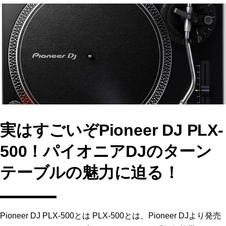
e
o
l
b
d
o
o
o
n
k
実はすごいぞPioneer DJ PLX-
500！パイオニアDJのターン
テーブルの魅力に迫る！
Pioneer DJ PLX-500とは PLX-500とは、Pioneer DJより発売