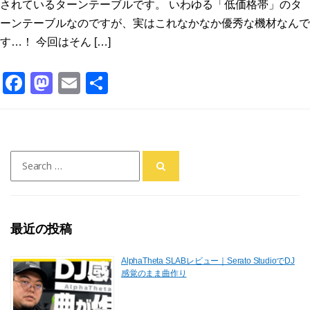
されているターンテーブルです。 いわゆる「低価格帯」のタ
ーンテーブルなのですが、実はこれなかなか優秀な機材なんで
す…！ 今回はそん […]
F
M
E
共
a
a
m
有
c
st
ai
e
o
l
Search
b
d
for:
o
o
o
n
最近の投稿
k
AlphaTheta SLABレビュー｜Serato StudioでDJ
感覚のまま曲作り