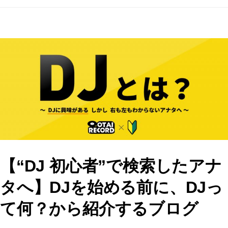
a
a
m
有
c
st
ai
e
o
l
b
d
o
o
o
n
k
【“DJ 初心者”で検索したアナ
タへ】DJを始める前に、DJっ
て何？から紹介するブログ