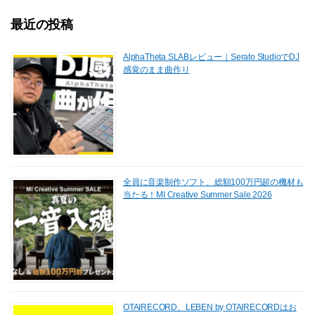
o
n
最近の投稿
k
AlphaTheta SLABレビュー｜Serato StudioでDJ
感覚のまま曲作り
全員に音楽制作ソフト、総額100万円超の機材も
当たる！MI Creative Summer Sale 2026
OTAIRECORD、LEBEN by OTAIRECORDはお