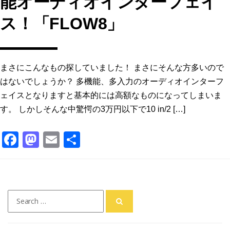
能オーディオインターフェイ
ス！「FLOW8」
まさにこんなもの探していました！ まさにそんな方多いので
はないでしょうか？ 多機能、多入力のオーディオインターフ
ェイスとなりますと基本的には高額なものになってしまいま
す。 しかしそんな中驚愕の3万円以下で10 in/2 […]
F
M
E
共
a
a
m
有
c
st
ai
e
o
l
Search
b
d
for:
o
o