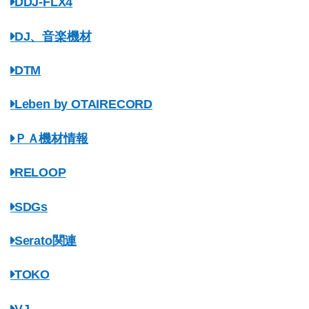
DDJ-FLX4
DJ、音楽機材
DTM
Leben by OTAIRECORD
ＰＡ機材情報
RELOOP
SDGs
Serato関連
TOKO
VJ