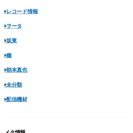
レコード情報
ヲータ
坂東
幽
朝本真也
未分類
配信機材
メタ情報