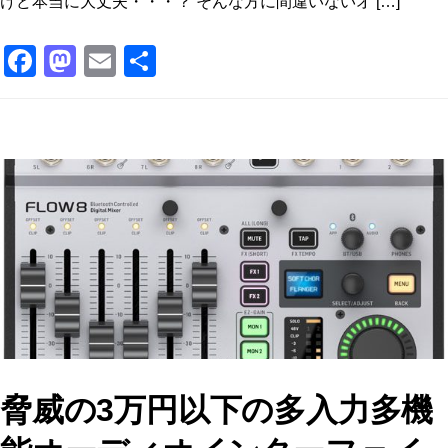
けど本当に大丈夫・・・？ そんな方に間違いないオ […]
F
M
E
共
a
a
m
有
c
st
ai
e
o
l
b
d
o
o
o
n
k
脅威の3万円以下の多入力多機