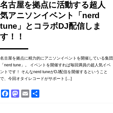
名古屋を拠点に活動する超人
気アニソンイベント「nerd
tune」とコラボDJ配信しま
す！！
名古屋を拠点に精力的にアニソンイベントを開催している集団
「nerd tune」。 イベントを開催すれば毎回満員の超人気イベ
ントです！ そんなnerd tuneがDJ配信を開催するということ
で、今回オタイレコードがサポート […]
F
M
E
共
a
a
m
有
c
st
ai