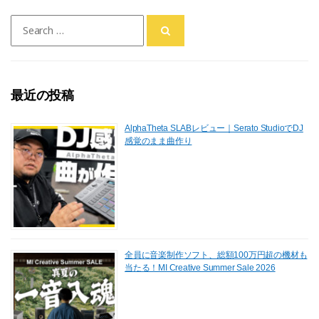
e
o
l
Search
b
d
for:
o
o
o
n
最近の投稿
k
AlphaTheta SLABレビュー｜Serato StudioでDJ
感覚のまま曲作り
全員に音楽制作ソフト、総額100万円超の機材も
当たる！MI Creative Summer Sale 2026