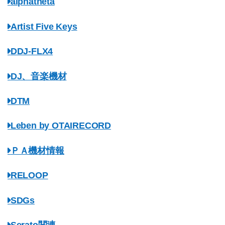
alphatheta
Artist Five Keys
DDJ-FLX4
DJ、音楽機材
DTM
Leben by OTAIRECORD
ＰＡ機材情報
RELOOP
SDGs
Serato関連