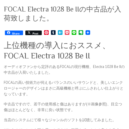
FOCAL Electra 1028 Be IIの中古品が入
荷致しました。
P
T
H
P
L
E
Share
Post
i
u
a
o
i
v
n
m
t
c
n
e
上位機種の導入におススメ、
t
b
e
k
e
r
e
l
n
e
n
FOCAL Electra 1028 Be II
r
r
a
t
o
e
t
s
e
オーディオファンから定評のあるFOCALの現行機種、Electra 1028 Be IIの
t
中古品が入荷いたしました。
FOCALの高い技術力が伺えるバランスのいいサウンドと、美しいエンク
ロージャーのデザインはまさに高級機種と呼ぶにふさわしい仕上がりと
なっています。
中古品ですので、若干の使用感と傷はありますが(※画像参照)、目立つ
傷はほとんどなく、非常に良い状態です。
当店のシステムにて様々なジャンルのソフトを試聴してみました。