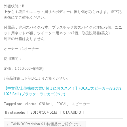
外観状態：B
上から１段目のユニット周りのボディーに擦り傷がみられます。※下記
画像にてご確認ください。
付属品：専用スパイクx8本、プラスチック製スパイク穴埋めx8個、ユニ
ット用ネットx6個、ツイーター用ネットx2個、取扱説明書(英文)
純正の外箱はありません。
オーナー：1オーナー
使用期間：-
定価：1,350,000円(税別)
↓商品詳細は下記URLよりご覧ください↓
【中古品/上位機種の買い替えにおススメ！】FOCAL/スピーカー/Electra
1028 Be II (ブラック・ラッカー)(ペア)
Tagged on:
electra 1028 be ii
,
FOCAL
,
スピーカー
By
otaiaudio
|
2015年10月31日
|
OTAIAUDIO
|
←
TANNOY Precision 6.1 特価品のご紹介です。