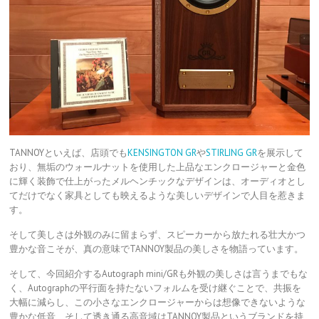
TANNOYといえば、店頭でも
KENSINGTON GR
や
STIRLING GR
を展示して
おり、無垢のウォールナットを使用した上品なエンクロージャーと金色
に輝く装飾で仕上がったメルヘンチックなデザインは、オーディオとし
てだけでなく家具としても映えるような美しいデザインで人目を惹きま
す。
そして美しさは外観のみに留まらず、スピーカーから放たれる壮大かつ
豊かな音こそが、真の意味でTANNOY製品の美しさを物語っています。
そして、今回紹介するAutograph mini/GRも外観の美しさは言うまでもな
く、Autographの平行面を持たないフォルムを受け継ぐことで、共振を
大幅に減らし、この小さなエンクロージャーからは想像できないような
豊かな低音、そして透き通る高音域はTANNOY製品というブランドを持