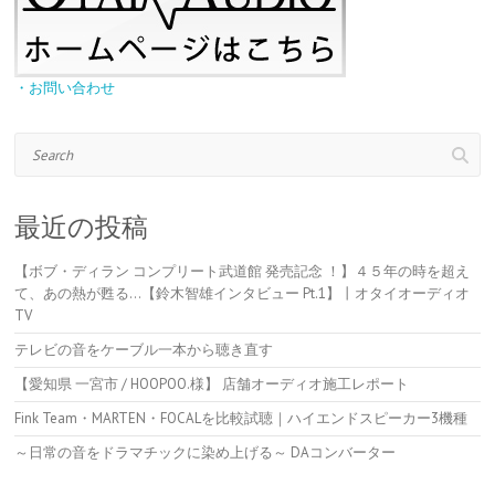
・お問い合わせ
Search
最近の投稿
【ボブ・ディラン コンプリート武道館 発売記念 ！】４５年の時を超え
て、あの熱が甦る…【鈴木智雄インタビュー Pt.1】丨オタイオーディオ
TV
テレビの音をケーブル一本から聴き直す
【愛知県 一宮市 / HOOPOO.様】 店舗オーディオ施工レポート
Fink Team・MARTEN・FOCALを比較試聴｜ハイエンドスピーカー3機種
～日常の音をドラマチックに染め上げる～ DAコンバーター