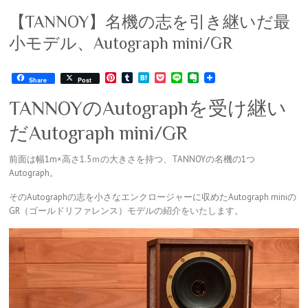
【TANNOY】名機の志を引き継いだ最
小モデル、Autograph mini/GR
P
T
H
P
L
E
Share
Post
i
u
a
o
i
v
n
m
t
c
n
e
TANNOYのAutographを受け継い
t
b
e
k
e
r
e
l
n
e
n
だAutograph mini/GR
r
r
a
t
o
e
t
s
e
前面は幅1m×高さ1.5ｍの大きさを持つ、TANNOYの名機の1つ
t
Autograph。
そのAutographの志を小さなエンクロージャーに収めたAutograph miniの
GR（ゴールドリファレンス）モデルの紹介をいたします。