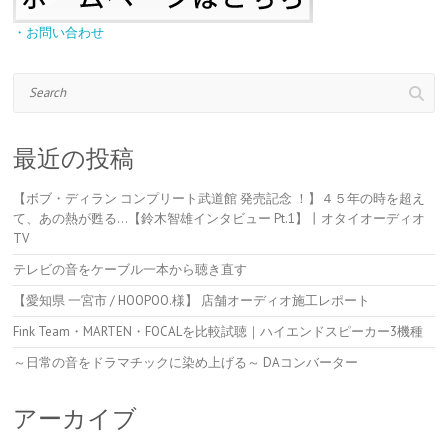
・お問い合わせ
Search
最近の投稿
【ボブ・ディラン コンプリート武道館 発売記念 ！】４５年の時を超え
て、あの熱が甦る…【鈴木智雄インタビュー Pt.1】丨オタイオーディオ
TV
テレビの音をケーブル一本から聴き直す
【愛知県 一宮市 / HOOPOO.様】 店舗オーディオ施工レポート
Fink Team・MARTEN・FOCALを比較試聴｜ハイエンドスピーカー3機種
～日常の音をドラマチックに染め上げる～ DAコンバーター
アーカイブ