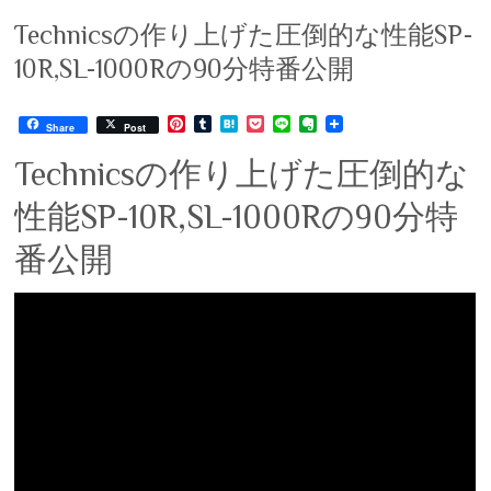
Technicsの作り上げた圧倒的な性能SP-
10R,SL-1000Rの90分特番公開
P
T
H
P
L
E
Share
Post
i
u
a
o
i
v
n
m
t
c
n
e
Technicsの作り上げた圧倒的な
t
b
e
k
e
r
e
l
n
e
n
性能SP-10R,SL-1000Rの90分特
r
r
a
t
o
e
t
s
e
番公開
t