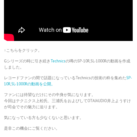
↑こちらをクリック。
Gシリーズの時に引き続き
Technics
の噂のSP-10R,SL-1000Rの動画を作成
しました。
レコードファンの間で話題になっているTechnicsの技術の粋を集めた
SP-
10R
,
SL-1000Rの動画を公開。
ファンには待望なだけにその中身が気になります。
今回はテクニクス上松氏、三浦氏をおよびしてOTAIAUDIO井上ようすけ
が司会でその魅力に迫ります。
気になっている方も少なくないと思います。
是非この機会にご覧ください。