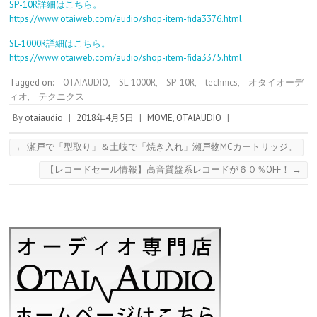
SP-10R詳細はこちら。
https://www.otaiweb.com/audio/shop-item-fida3376.html
SL-1000R詳細はこちら。
https://www.otaiweb.com/audio/shop-item-fida3375.html
Tagged on:
OTAIAUDIO
,
SL-1000R
,
SP-10R
,
technics
,
オタイオーデ
ィオ
,
テクニクス
By
otaiaudio
|
2018年4月5日
|
MOVIE
,
OTAIAUDIO
|
←
瀬戸で「型取り」＆土岐で「焼き入れ」瀬戸物MCカートリッジ。
【レコードセール情報】高音質盤系レコードが６０％OFF！
→