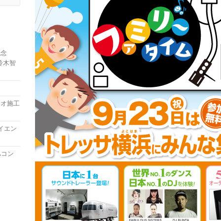
記念
鈴木智
ィオ施工
ハイエン
Aコン