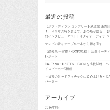
最近の投稿
【ボブ・ディラン コンプリート武道館 発売
！】４５年の時を超えて、あの熱が甦る…【
雄インタビュー Pt.1】丨オタイオーディオTV
テレビの音をケーブル一本から聴き直す
【愛知県 一宮市 / HOOPOO.様】 店舗オーデ
レポート
Fink Team・MARTEN・FOCALを比較試聴｜
ドスピーカー3機種
～日常の音をドラマチックに染め上げる～ D
バーター
アーカイブ
2026年8月