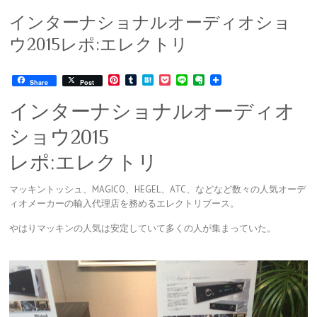
インターナショナルオーディオショ
ウ2015レポ:エレクトリ
P
T
H
P
L
E
Share
Post
i
u
a
o
i
v
n
m
t
c
n
e
インターナショナルオーディオ
t
b
e
k
e
r
e
l
n
e
n
ショウ2015
r
r
a
t
o
e
t
レポ:エレクトリ
s
e
t
マッキントッシュ、MAGICO、HEGEL、ATC、などなど数々の人気オーデ
ィオメーカーの輸入代理店を務めるエレクトリブース。
やはりマッキンの人気は安定していて多くの人が集まっていた。