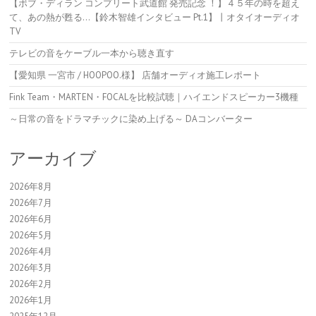
【ボブ・ディラン コンプリート武道館 発売記念 ！】４５年の時を超え
て、あの熱が甦る…【鈴木智雄インタビュー Pt.1】丨オタイオーディオ
TV
テレビの音をケーブル一本から聴き直す
【愛知県 一宮市 / HOOPOO.様】 店舗オーディオ施工レポート
Fink Team・MARTEN・FOCALを比較試聴｜ハイエンドスピーカー3機種
～日常の音をドラマチックに染め上げる～ DAコンバーター
アーカイブ
2026年8月
2026年7月
2026年6月
2026年5月
2026年4月
2026年3月
2026年2月
2026年1月