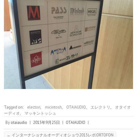
Tagged on:
electori
,
micintosh
,
OTAIAUDIO
,
エレクトリ
,
オタイオ
ーディオ
,
マッキントッシュ
By
otaiaudio
|
2015年9月25日
|
OTAIAUDIO
|
←
インターナショナルオーディオショウ2015レポ:ORTOFON