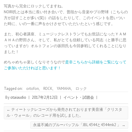
写真から完全にロックしてますね。
NOIRI氏とは本当に長い付き合いで、普段から音楽やプロ野球（こちらの
方が話すことが多い(笑)）の話をしたりして、このイベントを思いつい
た時に、いの一番に声をかけさせていただいたという感じです。
また、初心者講座、ミュージックレストランでもお世話になったＹＡＭ
ＡＨＡの野田さん、そして、私がとても信頼している同志（と勝手に思
っていますが）オルトフォンの坂田氏も今回参戦してくれることになり
ました！
めちゃめちゃ楽しくなりそうなので
是非こちらから詳細をご覧になって
ご参加いただければと思います！
Tagged on:
ortofon
,
ROCK
,
YAMAHA
,
ロック
By
otaiaudio
|
2017年2月12日
|
イベント・試聴会
|
←
ティートックレコーズから発売されております美音液「クリスタ
ル・ウォール」のレコード用を試しました。
永遠不滅のブルーバッフル「JBL 4344と4344mk2 」
→