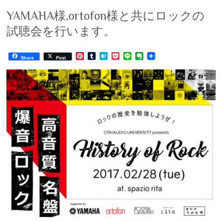
YAMAHA様,ortofon様と共にロックの
試聴会を行います。
P
T
H
P
L
E
Share
Post
i
u
a
o
i
v
n
m
t
c
n
e
t
b
e
k
e
r
e
l
n
e
n
r
r
a
t
o
e
t
s
e
t