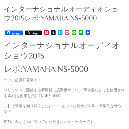
インターナショナルオーディオショ
ウ2015レポ:YAMAHA NS-5000
P
T
H
P
L
E
Share
Post
i
u
a
o
i
v
n
m
t
c
n
e
インターナショナルオーディオ
t
b
e
k
e
r
e
l
n
e
n
ショウ2015
r
r
a
t
o
e
t
s
e
レポ:YAMAHA NS-5000
t
ついに超真打登場！！
ベリリウムに匹敵する新開発に振動板ザイロン(宇宙服などでも使用され
る素材)を使用した注目のNS-5000!
これぞ音楽を知り尽くしたyamahaといった具合で非常に音楽的なサウ
ンド。
絶対にみなさんに聞いていただきたいスピーカーです。