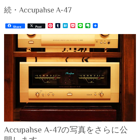
続・Accupahse A-47
P
T
H
P
L
E
Share
Post
i
u
a
o
i
v
n
m
t
c
n
e
t
b
e
k
e
r
e
l
n
e
n
r
r
a
t
o
e
t
s
e
t
Accupahse A-47の写真をさらに公