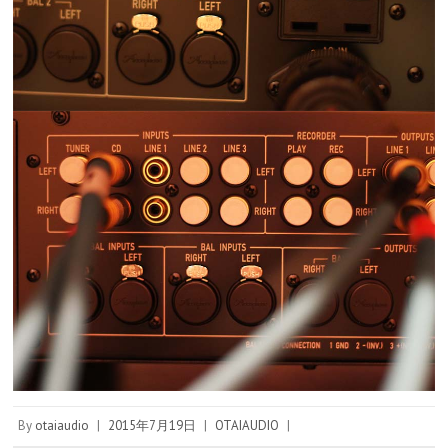
By
otaiaudio
|
2015年7月19日
|
OTAIAUDIO
|