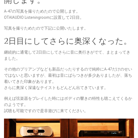
開します。
A-47の写真を撮りためたので公開します。
OTAIAUDIO Listeningroomに設置して2日目。
写真を撮りためたので下記に公開いたします。
2日目にしてさらに奥深くなった。
継続的に通電して2日目にしてさらに音に奥行きがでて、まとまってき
ました。
その他のプリアンプなども新品だったりするので純粋にA-47だけのせい
ではないと思いますが、最初は音にばらつきが多少ありましたが、落ち
着いてきた印象があります。
さらに奥深く深遠なテイストもどんどん出てきています。
例えば弦楽器をプレイした時にはボディの響きの特性も聴こえてくるか
のようです。
試聴も可能ですので是非遊びに来てください。