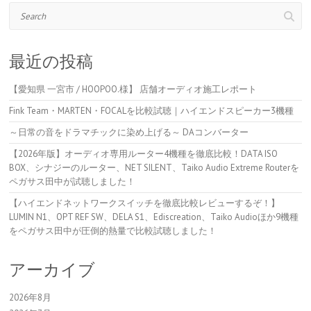
Search
最近の投稿
【愛知県 一宮市 / HOOPOO.様】 店舗オーディオ施工レポート
Fink Team・MARTEN・FOCALを比較試聴｜ハイエンドスピーカー3機種
～日常の音をドラマチックに染め上げる～ DAコンバーター
【2026年版】オーディオ専用ルーター4機種を徹底比較！DATA ISO
BOX、シナジーのルーター、NET SILENT、Taiko Audio Extreme Routerを
ペガサス田中が試聴しました！
【ハイエンドネットワークスイッチを徹底比較レビューするぞ！】
LUMIN N1、OPT REF SW、DELA S1、Ediscreation、Taiko Audioほか9機種
をペガサス田中が圧倒的熱量で比較試聴しました！
アーカイブ
2026年8月