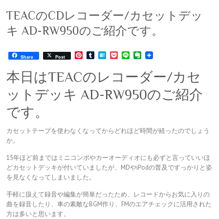
TEACのCDレコーダー/カセットデッ
キ AD-RW950のご紹介です。
P
T
H
P
L
E
Share
Post
i
u
a
o
i
v
n
m
t
c
n
e
本日はTEACのレコーダー/カセ
t
b
e
k
e
r
e
l
n
e
n
ットデッキ AD-RW950のご紹介
r
r
a
t
o
e
t
です。
s
e
t
カセットテープを使わなくなってからどれほど時間が経ったのでしょう
か。
15年ほど前まではミニコンポやカーオーディオにも必ずと言っていいほ
どカセットデッキが付いていましたが、MDやiPodの普及ですっかりと姿
を見なくなってしまいました。
手軽に扱えて録音や編集が簡単だったため、レコードからお気に入りの
曲を録音したり、車の素敵なBGM作り、FMのエアチェックに活用された
方は多いと思います。