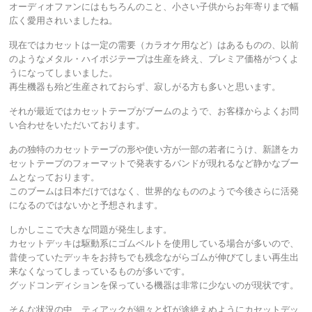
オーディオファンにはもちろんのこと、小さい子供からお年寄りまで幅
広く愛用されいましたね。
現在ではカセットは一定の需要（カラオケ用など）はあるものの、以前
のようなメタル・ハイポジテープは生産を終え、プレミア価格がつくよ
うになってしまいました。
再生機器も殆ど生産されておらず、寂しがる方も多いと思います。
それが最近ではカセットテープがブームのようで、お客様からよくお問
い合わせをいただいております。
あの独特のカセットテープの形や使い方が一部の若者にうけ、新譜をカ
セットテープのフォーマットで発表するバンドが現れるなど静かなブー
ムとなっております。
このブームは日本だけではなく、世界的なもののようで今後さらに活発
になるのではないかと予想されます。
しかしここで大きな問題が発生します。
カセットデッキは駆動系にゴムベルトを使用している場合が多いので、
昔使っていたデッキをお持ちでも残念ながらゴムが伸びてしまい再生出
来なくなってしまっているものが多いです。
グッドコンディションを保っている機器は非常に少ないのが現状です。
そんな状況の中、ティアックが細々と灯が途絶えぬようにカセットデッ