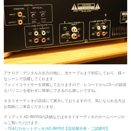
アナログ・デジタル入出力の他に、光ケーブルまで対応しており、様々
なシーンで活躍してくれます。
フォノイコライザーを搭載しておりますので、レコードからCDへの録音
もパソコンを使わずに簡単にできるのも嬉しいですね。
オタイオーディオの店頭にて展示しておりますので、気になられる方は
お気軽にご来店くださいませ。
ティアック AD-RW950の詳細などはオタイオーディオのホームページか
らご覧いただけます。
・
TEAC/カセットデッキ/AD-RW950【店頭展示有・ご試聴可】