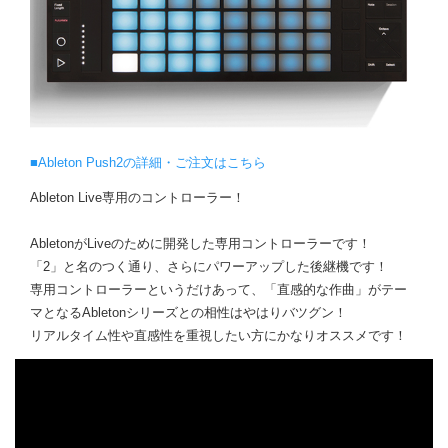
■Ableton Push2の詳細・ご注文はこちら
Ableton Live専用のコントローラー！
AbletonがLiveのために開発した専用コントローラーです！
「2」と名のつく通り、さらにパワーアップした後継機です！
専用コントローラーというだけあって、「直感的な作曲」がテー
マとなるAbletonシリーズとの相性はやはりバツグン！
リアルタイム性や直感性を重視したい方にかなりオススメです！