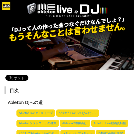
目次
Ableton DJへの道
Ableton live to DJ トップ
Ableton Liveってなんだ？？
Abletonソフトウェアの種類
Abletonの機能紹介
Ableton Live動画資料館
どうしてAbleton Liveなのか
メリットとデメリット
DJ時に必要な設定