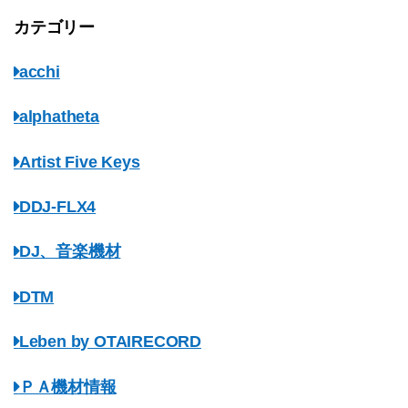
カテゴリー
acchi
alphatheta
Artist Five Keys
DDJ-FLX4
DJ、音楽機材
DTM
Leben by OTAIRECORD
ＰＡ機材情報