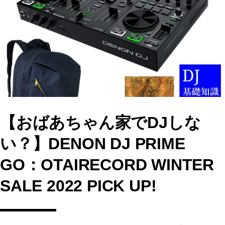
b
d
o
o
o
n
k
【おばあちゃん家でDJしな
い？】DENON DJ PRIME
GO：OTAIRECORD WINTER
SALE 2022 PICK UP!