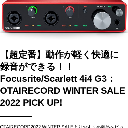
o
o
o
n
k
【超定番】動作が軽く快適に
録音ができる！！
Focusrite/Scarlett 4i4 G3：
OTAIRECORD WINTER SALE
2022 PICK UP!
OTAIRECORD2022 WINTER SALEよりおすすめ商品をピッ