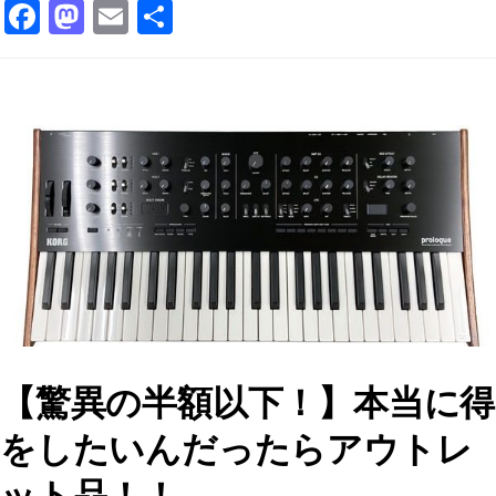
F
M
E
共
a
a
m
有
c
st
ai
e
o
l
b
d
o
o
o
n
k
【驚異の半額以下！】本当に得
をしたいんだったらアウトレ
ット品！！