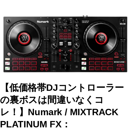
c
st
ai
e
o
l
b
d
o
o
o
n
k
【低価格帯DJコントローラー
の裏ボスは間違いなくコ
レ！】Numark / MIXTRACK
PLATINUM FX：