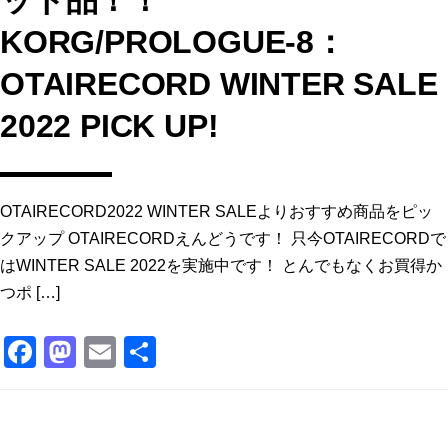
KORG/PROLOGUE-8：
OTAIRECORD WINTER SALE
2022 PICK UP!
OTAIRECORD2022 WINTER SALEよりおすすめ商品をピッ
クアップ OTAIRECORDえんどうです！ 只今OTAIRECORDで
はWINTER SALE 2022を実施中です！ とんでもなくお買得か
つポ […]
F
M
E
共
a
a
m
有
c
st
ai
e
o
l