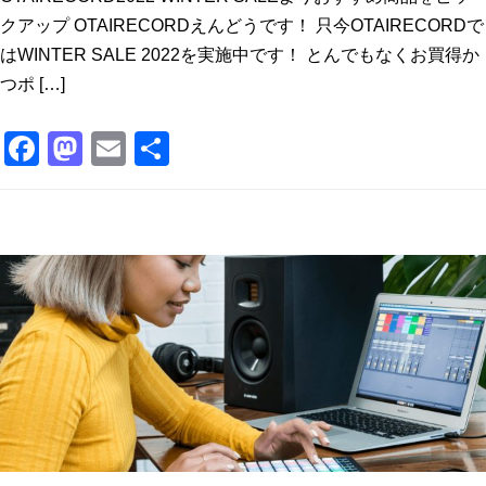
クアップ OTAIRECORDえんどうです！ 只今OTAIRECORDで
はWINTER SALE 2022を実施中です！ とんでもなくお買得か
つポ […]
F
M
E
共
a
a
m
有
c
st
ai
e
o
l
b
d
o
o
o
n
k