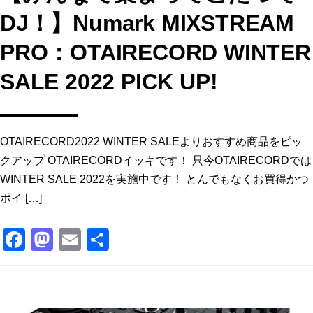
DJ！】Numark MIXSTREAM
PRO：OTAIRECORD WINTER
SALE 2022 PICK UP!
OTAIRECORD2022 WINTER SALEよりおすすめ商品をピッ
クアップ OTAIRECORDイッキです！ 只今OTAIRECORDでは
WINTER SALE 2022を実施中です！ とんでもなくお買得かつ
ポイ […]
F
M
E
共
a
a
m
有
c
st
ai
e
o
l