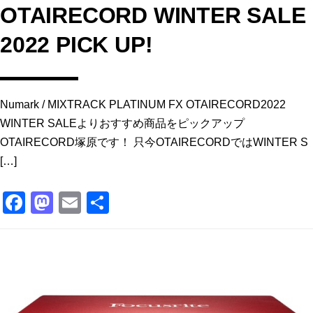
OTAIRECORD WINTER SALE
2022 PICK UP!
Numark / MIXTRACK PLATINUM FX OTAIRECORD2022
WINTER SALEよりおすすめ商品をピックアップ
OTAIRECORD塚原です！ 只今OTAIRECORDではWINTER S
[…]
F
M
E
共
a
a
m
有
c
st
ai
e
o
l
b
d