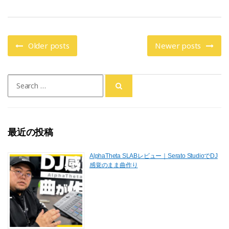
b
d
o
o
o
n
Older posts
Newer posts
k
Search
for:
最近の投稿
AlphaTheta SLABレビュー｜Serato StudioでDJ
感覚のまま曲作り