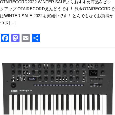
OTAIRECORD2022 WINTER SALEよりおすすめ商品をピッ
クアップ OTAIRECORDえんどうです！ 只今OTAIRECORDで
はWINTER SALE 2022を実施中です！ とんでもなくお買得か
つポ […]
F
M
E
共
a
a
m
有
c
st
ai
e
o
l
b
d
o
o
o
n
k