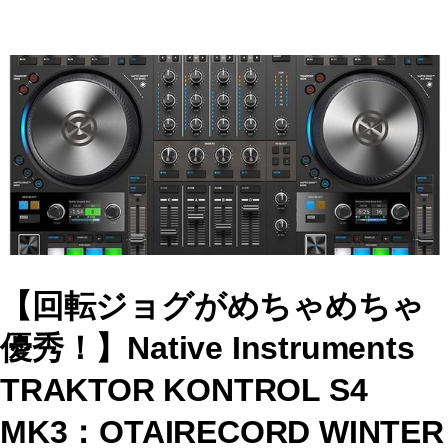
c
st
ai
e
o
l
b
d
o
o
o
n
k
【回転ジョグがめちゃめちゃ
優秀！】Native Instruments
TRAKTOR KONTROL S4
MK3：OTAIRECORD WINTER