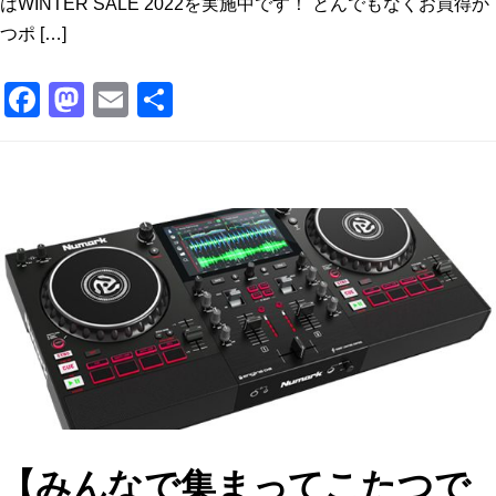
はWINTER SALE 2022を実施中です！ とんでもなくお買得か
つポ […]
F
M
E
共
a
a
m
有
c
st
ai
e
o
l
b
d
o
o
o
n
k
【みんなで集まってこたつで