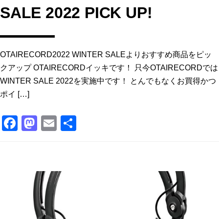
SALE 2022 PICK UP!
OTAIRECORD2022 WINTER SALEよりおすすめ商品をピッ
クアップ OTAIRECORDイッキです！ 只今OTAIRECORDでは
WINTER SALE 2022を実施中です！ とんでもなくお買得かつ
ポイ […]
F
M
E
共
a
a
m
有
c
st
ai
e
o
l
b
d
o
o
o
n