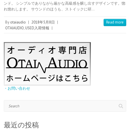
t
b
e
k
e
r
ンド。 シンプルでありながら厳かな高級感を醸し出すデザインです。惚
e
l
n
e
n
れ惚れします。 サウンドのほうも、ストイックに研…
r
r
a
t
o
e
t
s
e
By
otaiaudio
|
2018年5月8日
|
Read more
t
OTAIAUDIO
,
USED入荷情報
|
・お問い合わせ
Search
最近の投稿