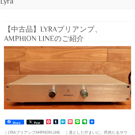
Lyra
【中古品】LYRAプリアンプ、
AMPHION LINEのご紹介
P
T
H
P
L
E
Share
Post
i
u
a
o
i
v
n
m
t
c
n
e
｜LYRAプリアンプAMPHION LINE ｜凛とした佇まいに、昂然たるサウ