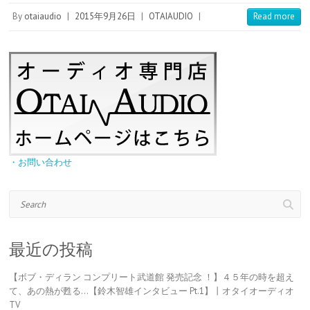
s
e
By
otaiaudio
|
2015年9月26日
|
OTAIAUDIO
|
Read more
t
・お問い合わせ
Search
最近の投稿
【ボブ・ディラン コンプリート武道館 発売記念 ！】４５年の時を超え
て、あの熱が甦る…【鈴木智雄インタビュー Pt.1】丨オタイオーディオ
TV