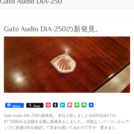
Gato Audio DIA-250
Gato Audio DIA-250の新発見。
P
T
H
P
L
E
Share
Post
i
u
a
o
i
v
n
m
t
c
n
e
Gato Audio DIA-250の新発見。 本日入荷しましたAUDIOQUESTの
t
b
e
k
e
r
JITTERBUGを試聴する際に新発見をしました。 何気なくパソコンからア
e
l
n
e
n
ンプに直接USBを接続して音楽を聴いてみたのですが、驚きまし…
r
r
a
t
o
e
t